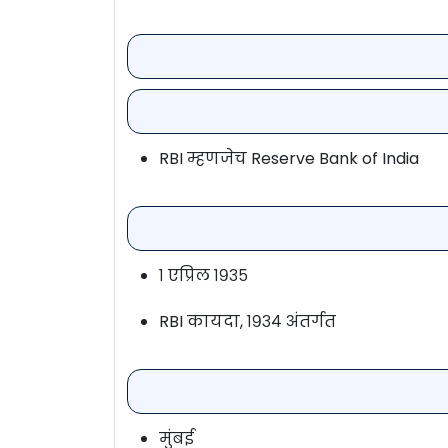
RBI म्हणजेच Reserve Bank of India
१ एप्रिल १९३५
RBI कायदा, १९३४ अंतर्गत
मुंबई