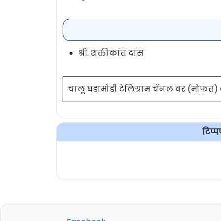
श्री. शक्तीकांत दास
चालू घडामोडी टेलिग्राम चॅनल वर (मोफत
टिप्