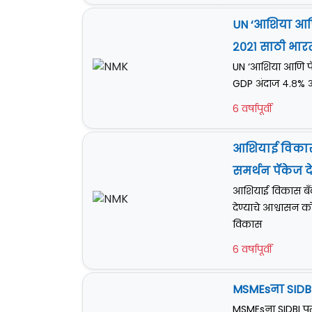
UN ‘आशिया आणि
२०२१ साठी भार
UN ‘आशिया आणि पॅस
GDP अंदाज ४.८% आ
6 वर्षापूर्वी
आशियाई विकास 
समर्थन पॅकेज द
आशियाई विकास बँके
देण्याचे आश्वासन 
विकास
6 वर्षापूर्वी
MSMEsना SIDBI
MSMEsना SIDBI पु