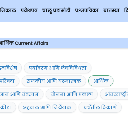
चे निकाल
प्रवेशपत्र
चालू घडामोडी
प्रश्नपत्रिका
बातम्या
द
आर्थिक Current Affairs
िनविशेष
पर्यावरण आणि जैवविविधता
परिषदा
राजकीय आणि घटनात्मक
आर्थिक
ज्ञान आणि तंत्रज्ञान
योजना आणि प्रकल्प
आंतरराष्ट्र
क्रीडा
अहवाल आणि निर्देशांक
चर्चेतील ठिकाणे