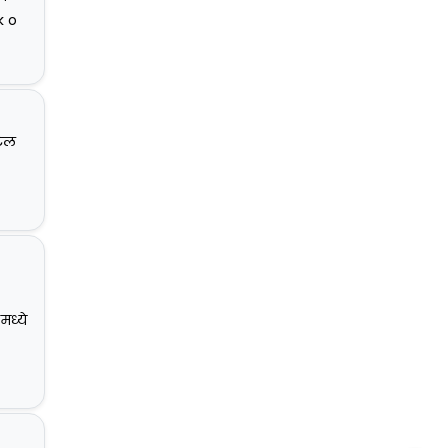
k o
टेल
मध्ये