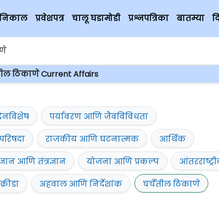
चे निकाल
प्रवेशपत्र
चालू घडामोडी
प्रश्नपत्रिका
बातम्या
द
णे
ेतील ठिकाणे Current Affairs
िनविशेष
पर्यावरण आणि जैवविविधता
परिषदा
राजकीय आणि घटनात्मक
आर्थिक
ज्ञान आणि तंत्रज्ञान
योजना आणि प्रकल्प
आंतरराष्ट्र
क्रीडा
अहवाल आणि निर्देशांक
चर्चेतील ठिकाणे