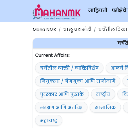
जाहिराती
परीक्षे
Maha NMK
चालू घडामोडी
चर्चेतील ठिका
चर्च
Current Affairs:
चर्चेतील व्यक्ती / व्यक्तिविशेष
आजचे द
नियुक्त्या / नेमणुका आणि राजीनामे
पुरस्कार आणि पुस्तके
राष्ट्रीय
वि
संरक्षण आणि अंतरिक्ष
सामाजिक
महाराष्ट्र