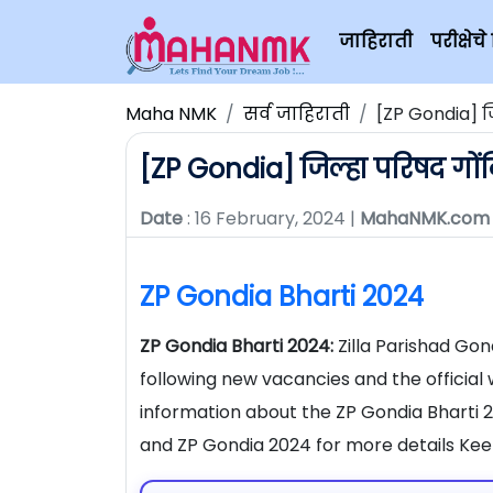
जाहिराती
परीक्षे
Maha NMK
सर्व जाहिराती
[ZP Gondia] ज
[ZP Gondia] जिल्हा परिषद गों
Date
: 16 February, 2024 |
MahaNMK.com
ZP Gondia Bharti 2024
ZP Gondia Bharti 2024:
Zilla Parishad Go
following new vacancies and the official 
information about the ZP Gondia Bharti 
and ZP Gondia 2024 for more details Kee