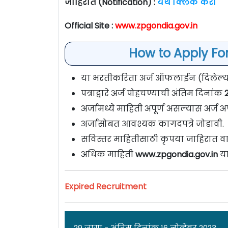
जाहिरात (Notification) :
येथे क्लिक करा
Official Site :
www.zpgondia.gov.in
How to Apply Fo
या भरतीकरिता अर्ज ऑफलाईन (दिलेल्या प
पत्राद्वारे अर्ज पोहचण्याची अंतिम दिनांक
2
अर्जामध्ये माहिती अपूर्ण असल्यास अर्ज अप
अर्जासोबत आवश्यक कागदपत्रे जोडावी.
सविस्तर माहितीसाठी कृपया जाहिरात वा
अधिक माहिती
www.zpgondia.gov.in
या
Expired Recruitment
29 जागा - अंतिम दिनांक 16 नोव्हेंबर 2023