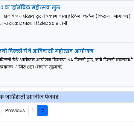
० वा 'हॉर्नबिल महोत्सव' सुरु
ा 'हॉर्नबिल महोत्सव' सुरु ठिकाण नागा हेरिटेज व्हिलेज (किसामा, नागालँड)
्य सरकार प्रारंभ १ डिसेंबर २०१९ रोजी
नवी दिल्ली येथे आदिवासी महोत्सव आयोजन
 दिल्ली येथे आयोजन आयोजन ठिकाण INA दिल्ली हाट, नवी दिल्ली कालावधी १
उदघाटक अमित शहा (केंद्रीय गृहमंत्री)
क जाहिराती खालील पेजवर:
Previous
1
2