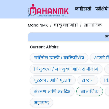
जाहिराती
परीक्षे
Maha NMK
चालू घडामोडी
सामाजिक
स
Current Affairs:
चर्चेतील व्यक्ती / व्यक्तिविशेष
आजचे द
नियुक्त्या / नेमणुका आणि राजीनामे
पुरस्कार आणि पुस्तके
राष्ट्रीय
वि
संरक्षण आणि अंतरिक्ष
सामाजिक
महाराष्ट्र