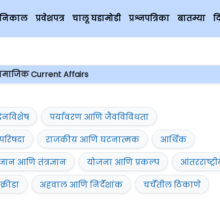
चे निकाल
प्रवेशपत्र
चालू घडामोडी
प्रश्नपत्रिका
बातम्या
द
ामाजिक Current Affairs
िनविशेष
पर्यावरण आणि जैवविविधता
परिषदा
राजकीय आणि घटनात्मक
आर्थिक
ज्ञान आणि तंत्रज्ञान
योजना आणि प्रकल्प
आंतरराष्ट्र
क्रीडा
अहवाल आणि निर्देशांक
चर्चेतील ठिकाणे