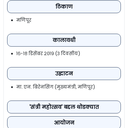
ठिकाण
मणिपूर
कालावधी
१६-१८ डिसेंबर २०१९ (३ दिवसीय)
उद्घाटन
मा. एन. बिरेनसिंग (मुख्यमंत्री, मणिपूर)
'संत्री महोत्सव' बद्दल थोडक्यात
आयोजन