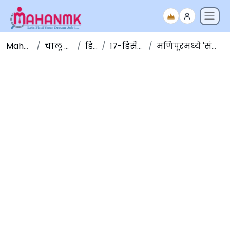
Maha NMK
चालू घडामोडी
डिसेंबर
१७-डिसेंबर-२०१९
मणिपूरमध्ये 'संत्री महोत्सव' सुरु