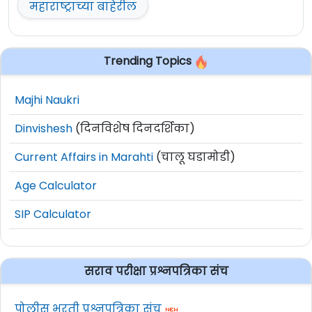
महाराष्ट्राच्या बाहेरील
अर्ज
21 मार्च 2025
पासून सुरु होतील.
ऑनलाईन अर्ज करण्याचा अंतिम दिनांक
10 एप्रिल
Trending Topics
2025
आहे.
सविस्तर माहितीसाठी व अर्ज करण्यापूर्वी कृपया
Majhi Naukri
जाहिरात काळजीपूर्वक वाचावी.
अधिक माहिती
www.mpsc.gov.in
या वेबसाईट वर
Dinvishesh
(दिनविशेष दिनदर्शिका)
दिलेली आहे.
Current Affairs in Marahti
(चालू घडामोडी)
Age Calculator
SIP Calculator
सराव परीक्षा प्रश्नपत्रिका संच
पोलीस भरती प्रश्नपत्रिका संच