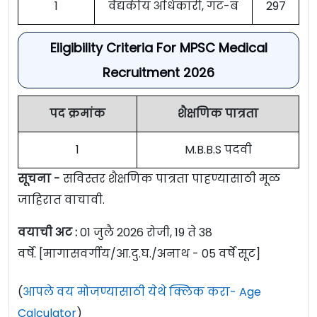
1
वैद्यकीय अधिकारी, गट-ब
297
Eligibility Criteria For MPSC Medical
Recruitment 2026
पद क्रमांक
शैक्षणिक पात्रता
1
M.B.B.S पदवी
सूचना -
सविस्तर शैक्षणिक पात्रता पाहण्यासाठी मूळ
जाहिरात वाचावी.
वयाची अट :
01 जुलै 2026 रोजी, 19 ते 38
वर्षे. [मागासवर्गीय/आ.दु.घ./अनाथ - 05 वर्षे सूट]
(
आपले वय मोजण्यासाठी येथे क्लिक करा- Age
Calculator
)