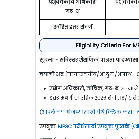
पशुवैद्यकीय अधिकारी
पशुवैद्यक
गट-अ
उर्वरित इतर संवर्ग
Eligibility Criteria For
सूचना - सविस्तर शैक्षणिक पात्रता पाहण्या
वयाची अट:
[मागासवर्गीय/आ.दु.घ./अनाथ - 05 
उद्योग अधिकारी, तांत्रिक, गट-ब:
20 जानेवा
इतर संवर्ग:
01 एप्रिल 2026 रोजी, 18/19 ते 38
(
आपले वय मोजण्यासाठी येथे क्लिक करा- A
उपयुक्त:
MPSC परीक्षेसाठी उपयुक्त पुस्तके (C