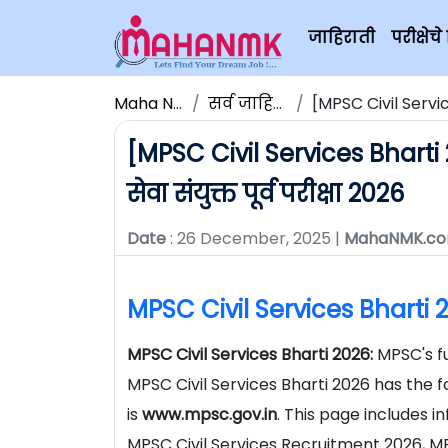
जाहिराती
परीक्षे
Maha NMK
सर्व जाहिराती
[MPSC Civil Services Bh
[MPSC Civil Services Bharti 2
सेवा संयुक्त पूर्व परीक्षा 2026
Date
: 26 December, 2025 |
MahaNMK.c
MPSC Civil Services Bharti 
MPSC Civil Services Bharti 2026:
MPSC's f
MPSC Civil Services Bharti 2026 has the f
is
www.mpsc.gov.in
. This page includes i
MPSC Civil Services Recruitment 2026, MP