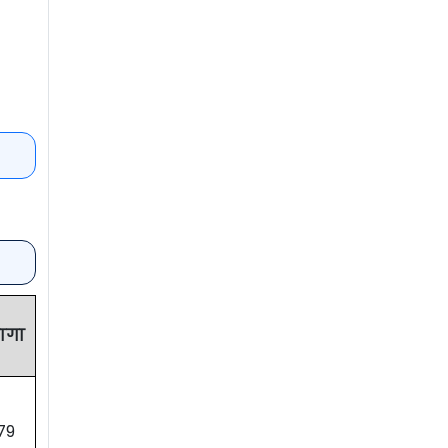
ागा
79