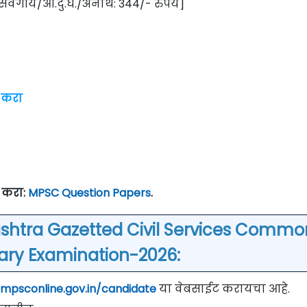
गासवर्गीय/आ.दु.घ./अनाथ: 344/- रुपये]
 करा
क करा:
MPSC Question Papers
.
shtra Gazetted Civil Services Commo
nary Examination-2026
:
/mpsconline.gov.in/candidate
या वेबसाईट करायचा आहे.