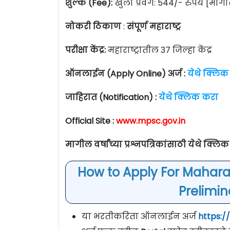
शुल्क (Fee):
खुला प्रवर्ग: 544/- रुपये [मा
नोकरी ठिकाण
:
संपूर्ण महाराष्ट्र
परीक्षा केंद्र:
महाराष्ट्रातील 37 जिल्हा केंद्र
ऑनलाईन (Apply Online) अर्ज :
येथे क्लिक
जाहिरात (Notification) :
येथे क्लिक करा
Official Site :
www.mpsc.gov.in
मागील वर्षांच्या प्रश्नपत्रिकांसाठी येथे क्लि
How to Apply For Mahara
Prelimi
या भरतीकरिता ऑनलाईन अर्ज
https:/