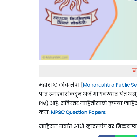
ज
महाराष्ट्र लोकसेवा [
Maharashtra Public S
पात्र उमेदवारांकडून अर्ज मागवण्यात येत 
PM)
आहे. सविस्तर माहितीसाठी कृपया जाहिरात
करा:
MPSC Question Papers
.
जाहिरात सर्वात आधी व्हाटसऍप वर मिळवण