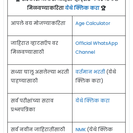
मिळवण्याकरिता
येथे क्लिक करा
🏆
आपले वय मोजण्याकरिता
Age Calculator
जाहिरात व्हाटसऍप वर
Official WhatsApp
मिळवण्यासाठी
Channel
सध्या चालू असलेल्या भरती
वर्तमान भरती
(येथे
पाहण्यासाठी
क्लिक करा)
सर्व परीक्षांच्या सराव
येथे क्लिक करा
प्रश्नपत्रिका
सर्व नवीन जाहिरातींसाठी
NMK
(येथे क्लिक