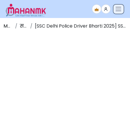
Maha NMK
सर्व जाहिराती
[SSC Delhi Police Driver Bharti 2025] SSC मार्फत दिल्ली पोलीस दलात ड्रायव्हर पदाच्या 737 जागांसाठी भरती 2025