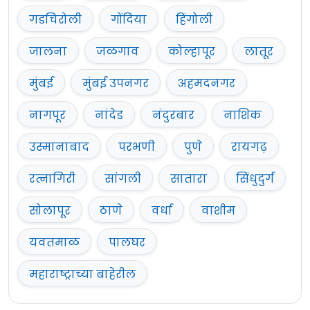
गडचिरोली
गोंदिया
हिंगोली
जालना
जळगाव
कोल्हापूर
लातूर
मुंबई
मुंबई उपनगर
अहमदनगर
नागपूर
नांदेड
नंदुरबार
नाशिक
उस्मानाबाद
परभणी
पुणे
रायगढ़
रत्नागिरी
सांगली
सातारा
सिंधुदुर्ग
सोलापूर
ठाणे
वर्धा
वाशीम
यवतमाळ
पालघर
महाराष्ट्राच्या बाहेरील