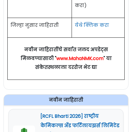
करा)
जिल्हा नुसार जाहिराती
येथे क्लिक करा
नवीन जाहिरातींचे सर्वात जलद अपडेट्स
मिळवण्यासाठी "
www.MahaNMK.com
" या
संकेतस्थळाला दररोज भेट द्या
नवीन जाहिराती
[RCFL Bharti 2026] राष्ट्रीय
केमिकल्स अँड फर्टिलायझर्स लिमिटेड