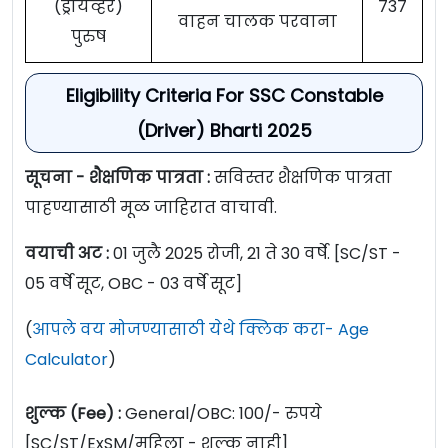
(ड्रायव्हर)
737
वाहन चालक परवाना
पुरुष
Eligibility Criteria For SSC Constable
(Driver) Bharti 2025
सूचना - शैक्षणिक पात्रता :
सविस्तर शैक्षणिक पात्रता
पाहण्यासाठी मूळ जाहिरात वाचावी.
वयाची अट :
01 जुलै 2025 रोजी, 21 ते 30 वर्षे. [SC/ST -
05 वर्षे सूट, OBC - 03 वर्षे सूट]
(
आपले वय मोजण्यासाठी येथे क्लिक करा- Age
Calculator
)
शुल्क (Fee) :
General/OBC: 100/- रुपये
[SC/ST/ExSM/महिला - शुल्क नाही]