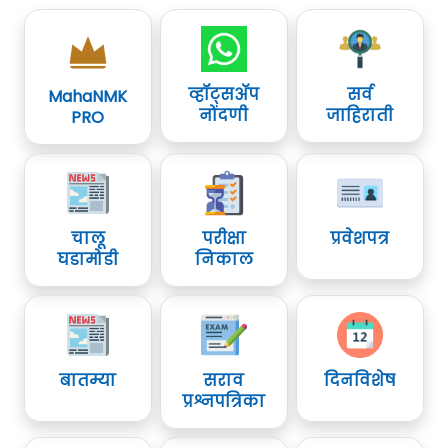
व्हॉट्सॲप
सर्व
MahaNMK
नोंदणी
जाहिराती
PRO
चालू
परीक्षा
प्रवेशपत्र
घडामोडी
निकाल
बातम्या
सराव
दिनविशेष
प्रश्नपत्रिका