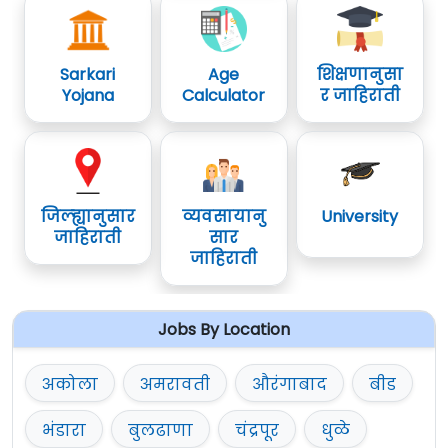
Sarkari
Age
शिक्षणानुसा
Yojana
Calculator
र जाहिराती
जिल्ह्यानुसार
व्यवसायानु
University
जाहिराती
सार
जाहिराती
Jobs By Location
अकोला
अमरावती
औरंगाबाद
बीड
भंडारा
बुलढाणा
चंद्रपूर
धुळे