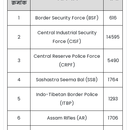
क्रमांक
1
Border Security Force (BSF)
616
Central Industrial Security
2
14595
Force (CISF)
Central Reserve Police Force
3
5490
(CRPF)
4
Sashastra Seema Bal (SSB)
1764
Indo-Tibetan Border Police
5
1293
(ITBP)
6
Assam Rifles (AR)
1706