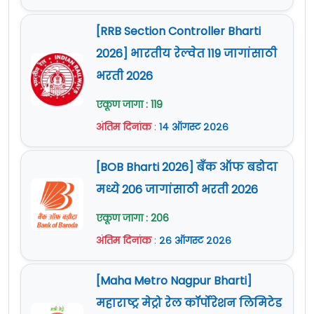
(SSF)
[RRB Section Controller Bharti
Narcotics Control Bureau
8
22
2026] भारतीय रेल्वेत 119 जागांसाठी
(NCB)
भरती 2026
SSC GD Bharti 2025 Educational
एकूण जागा : 119
Qualifications
अंतिम दिनांक
:
१४ ऑगस्ट २०२६
पदांचे नाव
शारीरिक पात्रता
[BOB Bharti 2026] बँक ऑफ बडोदा
मध्ये 206 जागांसाठी भरती 2026
GD कॉन्स्टेबल (जनरल ड्युटी)
10वी उत्तीर्ण.
एकूण जागा : 206
Information about SSC GD Constable
अंतिम दिनांक
:
२६ ऑगस्ट २०२६
Recruitment 2025 PET-SSC GD PET
[Maha Metro Nagpur Bharti]
महाराष्ट्र मेट्रो रेल कॉर्पोरेशन लिमिटेड
पुरुष/
उंची
छाती