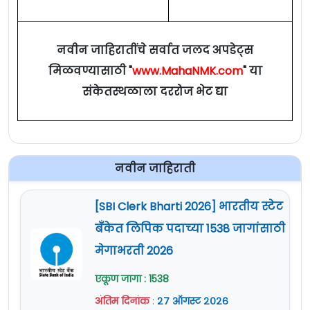
1
Border Security Force (BSF)
15654
नवीन जाहिरातींचे सर्वात जलद अपडेट्स
Central Industrial Security
2
7145
मिळवण्यासाठी "
www.MahaNMK.com
" या
Force (CISF)
संकेतस्थळाला दररोज भेट द्या
Central Reserve Police
3
11541
Force (CRPF)
4
Sashastra Seema Bal (SSB)
819
नवीन जाहिराती
Indo-Tibetan Border Police
[SBI Clerk Bharti 2026] भारतीय स्टेट
5
3017
(ITBP)
बँकेत लिपिक पदाच्या 1538 जागांसाठी
मेगाभरती 2026
6
Assam Rifles (AR)
1248
एकूण जागा : 1538
Secretariat Security Force
7
35
अंतिम दिनांक
:
२७ ऑगस्ट २०२६