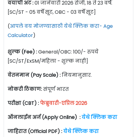
वयाची अट :
01 जानेवारी 2026 रोजी, 18 ते 23 वर्षे.
[SC/ST - 05 वर्षे सूट, OBC - 03 वर्षे सूट]
(
आपले वय मोजण्यासाठी येथे क्लिक करा- Age
Calculator
)
शुल्क (Fee) :
General/OBC: 100/- रुपये
[SC/ST/ExSM/महिला - शुल्क नाही]
वेतनमान (Pay Scale) :
नियमानुसार.
नोकरी ठिकाण:
संपूर्ण भारत
परीक्षा (CBT) :
फेब्रुवारी-एप्रिल 2026
ऑनलाईन अर्ज (Apply Online) :
येथे क्लिक करा
जाहिरात (Official PDF) :
येथे क्लिक करा