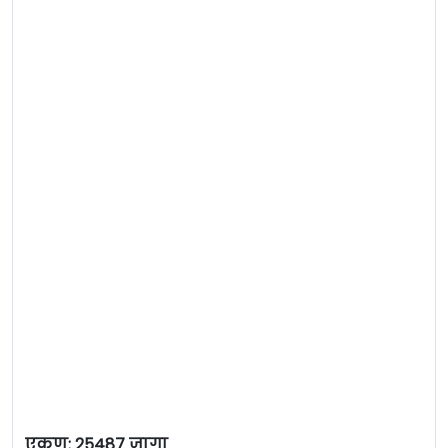
एकूण: 25487 जागा