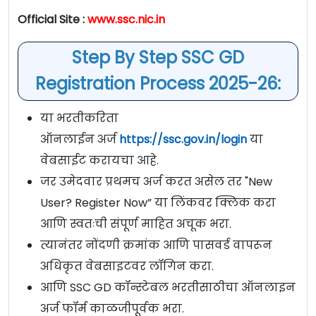
Official Site :
www.ssc.nic.in
Step By Step SSC GD
Registration Process 2025-26
:
या भरतीकरिता
ऑनलाईन अर्ज
https://ssc.gov.in/login
या
वेबसाईट करायचा आहे.
जर उमेदवार प्रथमच अर्ज करत असेल तर "New
User? Register Now” या लिंकवर क्लिक करा
आणि स्वतःची संपूर्ण माहित अचूक भरा.
त्यानंतर नोंदणी क्रमांक आणि पासवर्ड वापरून
अधिकृत वेबसाइटवर लॉगिन करा.
आणि SSC GD कॉन्स्टेबल भरतीसाठीचा ऑनलाइन
अर्ज फॉर्म काळजीपूर्वक भरा.