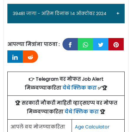
39481 जागा - अंतिम दिनांक 14 ऑक्टोबर 2024
आपल्या मित्रांना पाठवा :
जाहिरात दिनांक: 30/09/24
कर्मचारी निवड आयोगामार्फत [
Staff Selection
Commission
]
GD कॉन्स्टेबल (जनरल ड्युटी)
पदांच्या
👉 Telegram वर मोफत Job Alert
39481 जागांसाठी पात्र उमेदवारांकडून अर्ज मागवण्यात
मिळवण्याकरिता
येथे क्लिक करा
✅🏆
येत असून ऑनलाईन अर्ज करण्याचा अंतिम दिनांक
14
ऑक्टोबर 2024
आहे. सविस्तर माहितीसाठी कृपया
🏆 सरकारी नौकरी माहिती व्हाट्सएप्प वर मोफत
जाहिरात पाहा.
मिळवण्याकरिता
येथे क्लिक करा
🏆
एकूण: 39481 जागा
आपले वय मोजण्याकरिता
Age Calculator