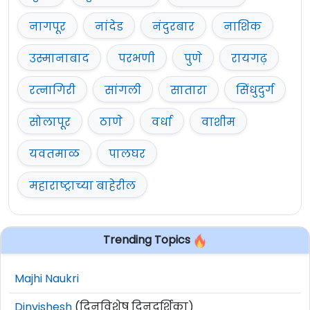
नागपूर
नांदेड
नंदुरबार
नाशिक
उस्मानाबाद
परभणी
पुणे
रायगढ़
रत्नागिरी
सांगली
सातारा
सिंधुदुर्ग
सोलापूर
ठाणे
वर्धा
वाशीम
यवतमाळ
पालघर
महाराष्ट्राच्या बाहेरील
Trending Topics
Majhi Naukri
Dinvishesh
(दिनविशेष दिनदर्शिका)