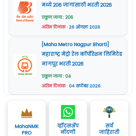
मध्ये 206 जागांसाठी भरती 2026
एकूण जागा : 206
अंतिम दिनांक
:
२६ ऑगस्ट २०२६
[Maha Metro Nagpur Bharti]
महाराष्ट्र मेट्रो रेल कॉर्पोरेशन लिमिटेड
नागपूर भरती 2026
एकूण जागा : 04
अंतिम दिनांक
:
०४ सप्टेंबर २०२६
व्हॉट्सॲप
सर्व
MahaNMK
नोंदणी
जाहिराती
PRO