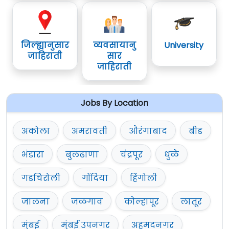
जिल्ह्यानुसार
व्यवसायानु
University
जाहिराती
सार
जाहिराती
Jobs By Location
अकोला
अमरावती
औरंगाबाद
बीड
भंडारा
बुलढाणा
चंद्रपूर
धुळे
गडचिरोली
गोंदिया
हिंगोली
जालना
जळगाव
कोल्हापूर
लातूर
मुंबई
मुंबई उपनगर
अहमदनगर