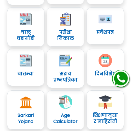
चालू
परीक्षा
प्रवेशपत्र
घडामोडी
निकाल
बातम्या
सराव
दिनविशेष
प्रश्नपत्रिका
Sarkari
Age
शिक्षणानुसा
Yojana
Calculator
र जाहिराती