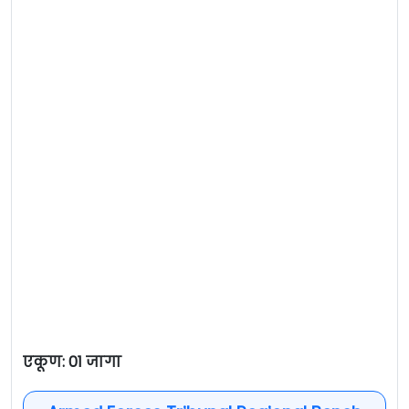
एकूण: 01 जागा