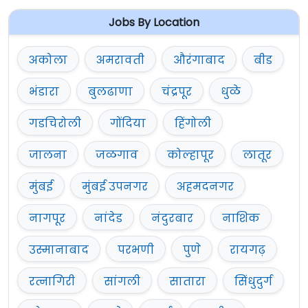
Jobs By Location
अकोला
अमरावती
औरंगाबाद
बीड
भंडारा
बुलढाणा
चंद्रपूर
धुळे
गडचिरोली
गोंदिया
हिंगोली
जालना
जळगाव
कोल्हापूर
लातूर
मुंबई
मुंबई उपनगर
अहमदनगर
नागपूर
नांदेड
नंदुरबार
नाशिक
उस्मानाबाद
परभणी
पुणे
रायगढ़
रत्नागिरी
सांगली
सातारा
सिंधुदुर्ग