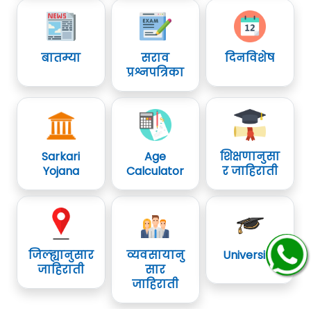
बातम्या
सराव
दिनविशेष
प्रश्नपत्रिका
Sarkari
Age
शिक्षणानुसा
Yojana
Calculator
र जाहिराती
जिल्ह्यानुसार
व्यवसायानु
University
जाहिराती
सार
जाहिराती