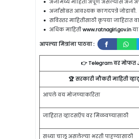
अर्जामध्ये माहिती अपूर्ण असल्यास अर्ज अप
अर्जासोबत आवश्यक कागदपत्रे जोडावी.
सविस्तर माहितीसाठी कृपया जाहिरात वा
अधिक माहिती
www.ratnagiri.gov.in
या 
आपल्या मित्रांना पाठवा :
👉 Telegram वर मोफत 
🏆 सरकारी नौकरी माहिती व्ह
आपले वय मोजण्याकरिता
जाहिरात व्हाटसऍप वर मिळवण्यासाठी
सध्या चालू असलेल्या भरती पाहण्यासाठी