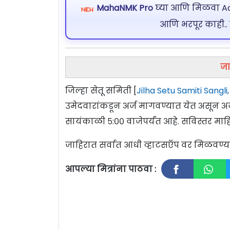
MahaNMK Pro
घ्या आणि मिळवा Ads
आणि भरपूर काही..
जा
जिल्हा सेतू समिती [
Jilha Setu Samiti Sangli,
उमेदवारांकडून अर्ज मागवण्यात येत असून अर
सायंकाळी ५:०० वाजेपर्यंत आहे. सविस्तर मा
जाहिरात सर्वात आधी व्हाटसऍप वर मिळवण
आपल्या मित्रांना पाठवा :