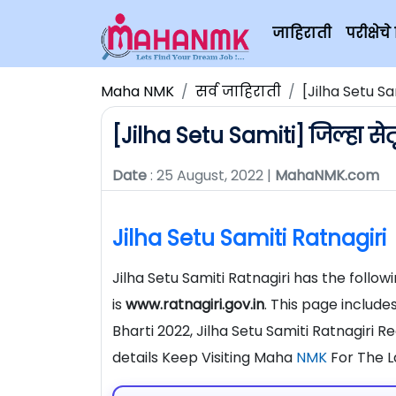
जाहिराती
परीक्षे
Maha NMK
सर्व जाहिराती
[Jilha Setu S
[Jilha Setu Samiti] जिल्हा से
Date
: 25 August, 2022 |
MahaNMK.com
Jilha Setu Samiti Ratnagir
Jilha Setu Samiti Ratnagiri has the follo
is
www.ratnagiri.gov.in
. This page include
Bharti 2022, Jilha Setu Samiti Ratnagiri 
details Keep Visiting Maha
NMK
For The L