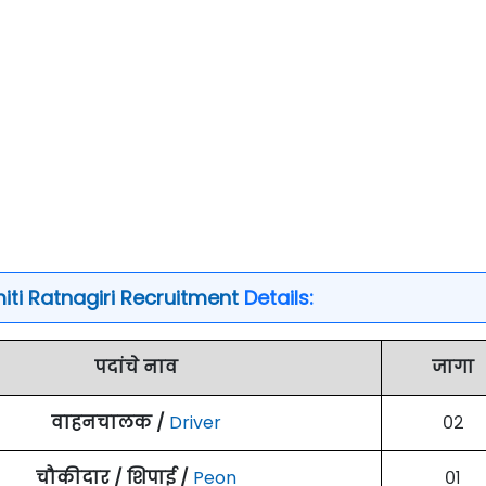
iti Ratnagiri Recruitment
Details:
पदांचे नाव
जागा
वाहनचालक /
Driver
०२
चौकीदार / शिपाई /
Peon
०१