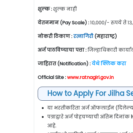
शुल्क :
शुल्क नाही
वेतनमान (Pay Scale) :
१०,०००/- रुपये ते १३
नोकरी ठिकाण :
रत्नागिरी
(महाराष्ट्र)
अर्ज पाठविण्याचा पत्ता :
जिल्हाधिकारी कार्या
जाहिरात (Notification) :
येथे क्लिक करा
Official Site :
www.ratnagiri.gov.in
How to Apply For Jilha S
या भरतीकरिता अर्ज ऑफलाईन (दिलेल्या प
पत्राद्वारे अर्ज पोहचण्याची अंतिम दिनांक
आहे.