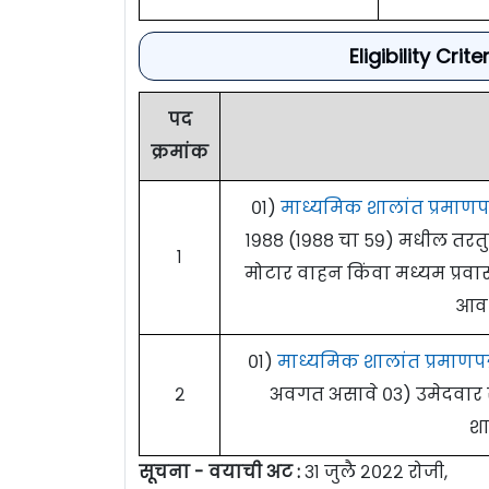
Eligibility Cri
पद
क्रमांक
०१)
माध्यमिक शालांत प्रमाणपत
१९८८ (१९८८ चा ५९) मधील तरतुदी
१
मोटार वाहन किंवा मध्यम प्रव
आवश
०१)
माध्यमिक शालांत प्रमाणपत
२
अवगत असावे ०३) उमेदवार र
शा
सूचना - वयाची अट :
३१ जुलै २०२२ रोजी,