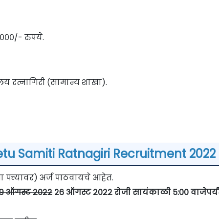
,०००/- रुपये.
लय रत्नागिरी (सामान्य शाखा).
etu Samiti Ratnagiri Recruitment 2022 
त्त्यावर) अर्ज पाठवायचे आहेत.
१९ ऑगस्ट २०२२
२६ ऑगस्ट २०२२
रोजी सायंकाळी ५:०० वाजेपर्य