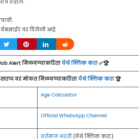
ात्र राहील.
चावी.
वेबसाईट वर दिलेली आहे.
Job Alert मिळवण्याकरिता
येथे क्लिक करा
✅🏆
ाट्सएप्प वर मोफत मिळवण्याकरिता
येथे क्लिक करा
🏆
Age Calculator
Official WhatsApp Channel
वर्तमान भरती
(येथे क्लिक करा)