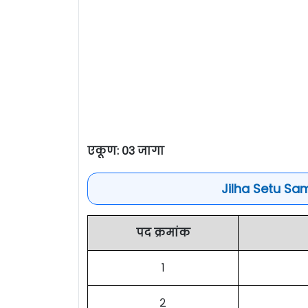
एकूण: ०३ जागा
Jilha Setu Sam
पद क्रमांक
१
२