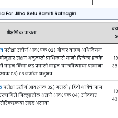
teria For Jilha Setu Samiti Ratnagiri
वय
शैक्षणिक पात्रता
्र
परीक्षा उत्तीर्ण आवश्यक ०२) मोटार वाहन अधिनियम
नुसार सक्षम अनुज्ञप्ती प्राधिकारी यांनी दिलेला हलके
१८
ासी वाहन किंवा जड प्रवासी वाहन चालविण्याचा परवाना
३८ 
्यक ०३) ०३ वर्षांचा अनुभव
्र
परीक्षा उत्तीर्ण आवश्यक ०२) मराठी / हिंदी भाषेचे ज्ञान
१८
त्नागिरी जिल्ह्यातील असणे आवश्यक ०४) उमेदवार
४३ 
रीरिकदृष्टया सदृढ असावा