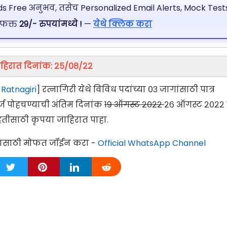
 Free अनुभव, तसेच Personalized Email Alerts, Mock Tests
 फक्त
29/- रुपयांमध्ये !
—
येथे क्लिक करा
हिरात दिनांक: २५/०८/२२
 Ratnagiri
] रत्नागिरी येथे विविध पदांच्या ०३ जागांसाठी पात्र
्ज पोहचण्याची अंतिम दिनांक
१९ ऑगस्ट २०२२
२६ ऑगस्ट २०२२ 
हितीसाठी कृपया जाहिरात पाहा.
्यासाठी मोफत जॉईन करा -
Official WhatsApp Channel