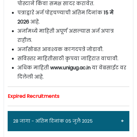
पोस्टाने किंवा समक्ष सादर करावेत.
पत्राद्वारे अर्ज पोहचण्याची अंतिम दिनांक
15 मे
2026
आहे.
अर्जामध्ये माहिती अपूर्ण असल्यास अर्ज अपात्र
राहील.
अर्जासोबत आवश्यक कागदपत्रे जोडावी.
सविस्तर माहितीसाठी कृपया जाहिरात वाचावी.
अधिक माहिती
www.unigug.ac.in
या वेबसाईट वर
दिलेली आहे.
Expired Recruitments
28 जागा - अंतिम दिनांक 05 जुलै 2025