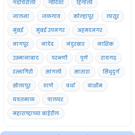
गडचिरोली
गोंदिया
हिंगोली
जालना
जळगाव
कोल्हापूर
लातूर
मुंबई
मुंबई उपनगर
अहमदनगर
नागपूर
नांदेड
नंदुरबार
नाशिक
उस्मानाबाद
परभणी
पुणे
रायगढ़
रत्नागिरी
सांगली
सातारा
सिंधुदुर्ग
सोलापूर
ठाणे
वर्धा
वाशीम
यवतमाळ
पालघर
महाराष्ट्राच्या बाहेरील