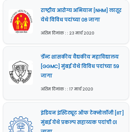
राष्ट्रीय आरोग्य अभियान [NHM] लातूर
येथे विविध पदांच्या ०८ जागा
अंतिम दिनांक : : २३ मार्च २०२०
ग्रॅन्ट शासकीय वैद्यकीय महाविद्यालय
[GGMC] मुंबई येथे विविध पदांच्या ५९
जागा
अंतिम दिनांक : : १७ मार्च २०२०
इंडियन इंस्टिट्यूट ऑफ टेक्नोलॉजी [IIT]
मुंबई येथे प्रकल्प सहाय्यक पदांची ०१
जागा