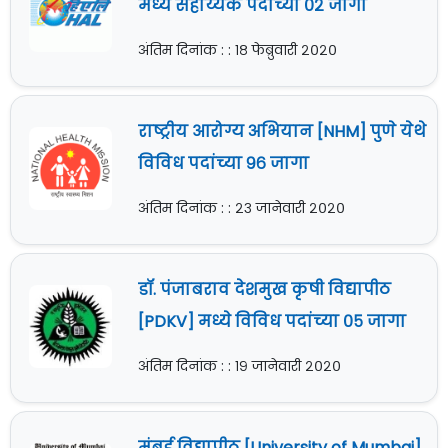
मध्ये सहाय्यक पदांच्या ०२ जागा
अंतिम दिनांक : : १८ फेब्रुवारी २०२०
राष्ट्रीय आरोग्य अभियान [NHM] पुणे येथे
विविध पदांच्या ९६ जागा
अंतिम दिनांक : : २३ जानेवारी २०२०
डॉ. पंजाबराव देशमुख कृषी विद्यापीठ
[PDKV] मध्ये विविध पदांच्या ०५ जागा
अंतिम दिनांक : : १९ जानेवारी २०२०
मुंबई विद्यापीठ [University of Mumbai]