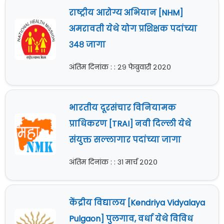
राष्ट्रीय आरोग्य अभियान [NHM]
अमरावती येथे योग प्रशिक्षक पदांच्या
३४८ जागा
अंतिम दिनांक : : २९ फेब्रुवारी २०२०
भारतीय दूरसंचार विनियामक
प्राधिकरण [TRAI] नवी दिल्ली येथे
संयुक्त सल्लागार पदांच्या जागा
अंतिम दिनांक : : ३१ मार्च २०२०
केंद्रीय विद्यालय [Kendriya Vidyalaya
Pulgaon] पुलगाव, वर्धा येथे विविध