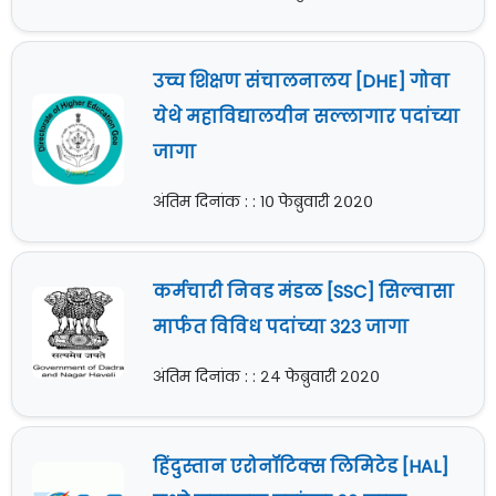
उच्च शिक्षण संचालनालय [DHE] गोवा
येथे महाविद्यालयीन सल्लागार पदांच्या
जागा
अंतिम दिनांक : : १० फेब्रुवारी २०२०
कर्मचारी निवड मंडळ [SSC] सिल्वासा
मार्फत विविध पदांच्या ३२३ जागा
अंतिम दिनांक : : २४ फेब्रुवारी २०२०
हिंदुस्तान एरोनॉटिक्स लिमिटेड [HAL]