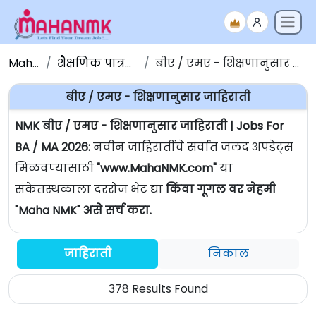
Maha NMK
शैक्षणिक पात्रतेनुसार जाहिराती
बीए / एमए - शिक्षणानुसार जाहिराती | Jobs For BA / MA
बीए / एमए - शिक्षणानुसार जाहिराती
NMK बीए / एमए - शिक्षणानुसार जाहिराती | Jobs For
BA / MA 2026:
नवीन जाहिरातींचे सर्वात जलद अपडेट्स
मिळवण्यासाठी
"www.MahaNMK.com"
या
संकेतस्थळाला दररोज भेट द्या
किंवा गूगल वर नेहमी
"Maha NMK" असे सर्च करा.
जाहिराती
निकाल
378 Results Found