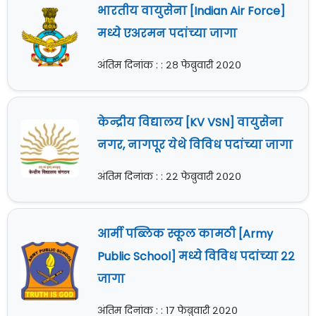
भारतीय वायुसेना [Indian Air Force]
मध्ये एअरमन पदांच्या जागा
अंतिम दिनांक : : २८ फेब्रुवारी २०२०
केन्द्रीय विद्यालय [KV VSN] वायुसेना
नगर, नागपूर येथे विविध पदांच्या जागा
अंतिम दिनांक : : २२ फेब्रुवारी २०२०
आर्मी पब्लिक स्कूल कामठी [Army
Public School] मध्ये विविध पदांच्या २२
जागा
अंतिम दिनांक : : १७ फेब्रुवारी २०२०