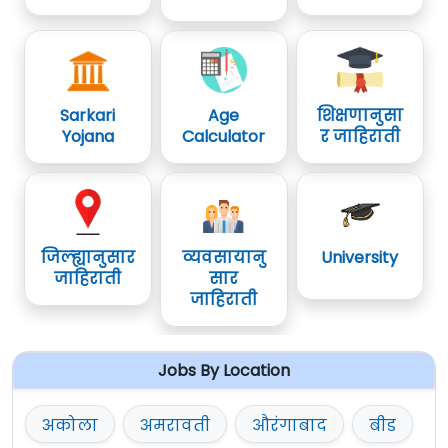
Sarkari
Age
शिक्षणानुसा
Yojana
Calculator
र जाहिराती
जिल्ह्यानुसार
व्यवसायानु
University
जाहिराती
सार
जाहिराती
Jobs By Location
अकोला
अमरावती
औरंगाबाद
बीड