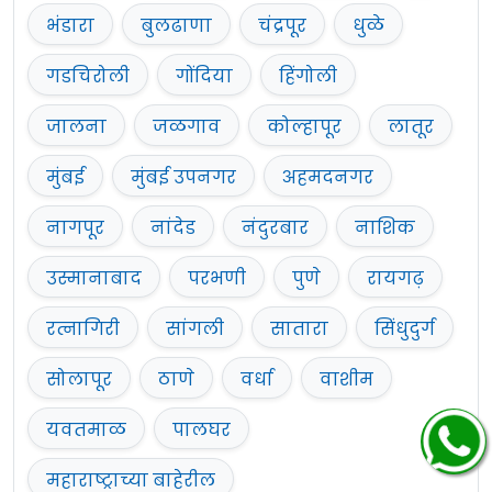
भंडारा
बुलढाणा
चंद्रपूर
धुळे
गडचिरोली
गोंदिया
हिंगोली
जालना
जळगाव
कोल्हापूर
लातूर
मुंबई
मुंबई उपनगर
अहमदनगर
नागपूर
नांदेड
नंदुरबार
नाशिक
उस्मानाबाद
परभणी
पुणे
रायगढ़
रत्नागिरी
सांगली
सातारा
सिंधुदुर्ग
सोलापूर
ठाणे
वर्धा
वाशीम
यवतमाळ
पालघर
महाराष्ट्राच्या बाहेरील