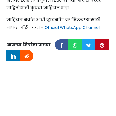
डिसेंबर २०१९ रोजी दुपारी १२:३० वाजता आहे. सविस्तर
माहितीसाठी कृपया जाहिरात पाहा.
जाहिरात सर्वात आधी व्हाटसऍप वर मिळवण्यासाठी
मोफत जॉईन करा -
Official WhatsApp Channel
आपल्या मित्रांना पाठवा :