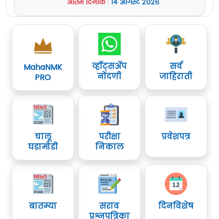
अंतिम दिनांक
:
१४ ऑगस्ट २०२६
व्हॉट्सॲप
सर्व
MahaNMK
नोंदणी
जाहिराती
PRO
चालू
परीक्षा
प्रवेशपत्र
घडामोडी
निकाल
बातम्या
सराव
दिनविशेष
प्रश्नपत्रिका