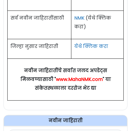
सर्व नवीन जाहिरातींसाठी
NMK
(येथे क्लिक
करा)
जिल्हा नुसार जाहिराती
येथे क्लिक करा
नवीन जाहिरातींचे सर्वात जलद अपडेट्स
मिळवण्यासाठी "
www.MahaNMK.com
" या
संकेतस्थळाला दररोज भेट द्या
नवीन जाहिराती