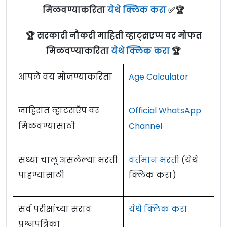
मिळवण्याकरिता
येथे क्लिक करा
✅🏆
🏆 सरकारी नौकरी माहिती व्हाट्सएप्प वर मोफत
मिळवण्याकरिता
येथे क्लिक करा
🏆
आपले वय मोजण्याकरिता
Age Calculator
जाहिरात व्हाटसऍप वर
Official WhatsApp
मिळवण्यासाठी
Channel
सध्या चालू असलेल्या भरती
वर्तमान भरती
(येथे
पाहण्यासाठी
क्लिक करा)
सर्व परीक्षांच्या सराव
येथे क्लिक करा
प्रश्नपत्रिका