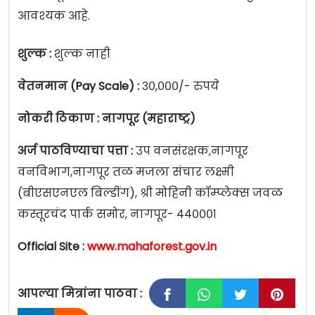
आवश्यक आहे.
शुल्क :
शुल्क नाही
वेतनमान (Pay Scale) :
३०,०००/- रुपये
नोकरी ठिकाण : नागपूर (महाराष्ट्र)
अर्ज पाठविण्याचा पत्ता :
उप वनसंरक्षक,नागपूर
वनविभाग,नागपूर तळ मजला संचार लक्ष्मी
(बीएसएनएल बिल्डींग), श्री मोहिनी कॉम्प्लेक्स जवळ
कस्तूरचंद पार्क समोर, नागपूर- ४४०००१
Official Site :
www.mahaforest.gov.in
आपल्या मित्रांना पाठवा :