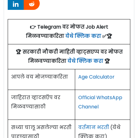
👉 Telegram वर मोफत Job Alert
मिळवण्याकरिता
येथे क्लिक करा
✅🏆
🏆 सरकारी नौकरी माहिती व्हाट्सएप्प वर मोफत
मिळवण्याकरिता
येथे क्लिक करा
🏆
आपले वय मोजण्याकरिता
Age Calculator
जाहिरात व्हाटसऍप वर
Official WhatsApp
मिळवण्यासाठी
Channel
सध्या चालू असलेल्या भरती
वर्तमान भरती
(येथे
पाहण्यासाठी
क्लिक करा)