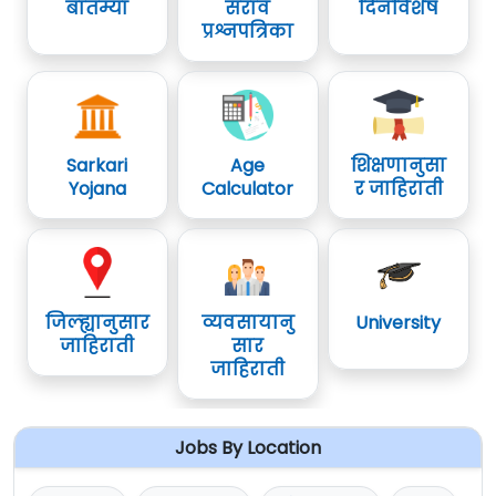
बातम्या
सराव
दिनविशेष
प्रश्नपत्रिका
Sarkari
Age
शिक्षणानुसा
Yojana
Calculator
र जाहिराती
जिल्ह्यानुसार
व्यवसायानु
University
जाहिराती
सार
जाहिराती
Jobs By Location