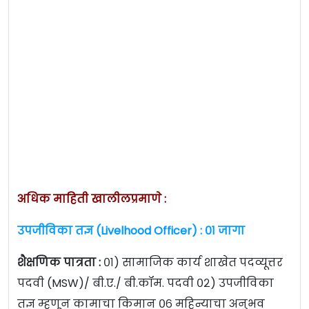
अधिक माहिती खालीलप्रमाणे :
उपजीविका तज्ञ (Livelhood Officer) : ०१ जागा
शैक्षणिक पात्रता :
०१) सामाजिक कार्य शाखेत पदव्यूत्तर
पदवी (MSW)/ बी.ए./ बी.कॉम. पदवी ०२) उपजीविका
तज्ञ म्हणून कामाचा किमान ०६ महिन्याचा अनुभव