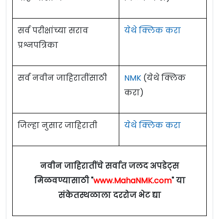
सर्व परीक्षांच्या सराव
येथे क्लिक करा
प्रश्नपत्रिका
सर्व नवीन जाहिरातींसाठी
NMK
(येथे क्लिक
करा)
जिल्हा नुसार जाहिराती
येथे क्लिक करा
नवीन जाहिरातींचे सर्वात जलद अपडेट्स
मिळवण्यासाठी "
www.MahaNMK.com
" या
संकेतस्थळाला दररोज भेट द्या