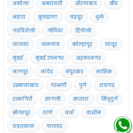
अकोला
अमरावती
औरंगाबाद
बीड
भंडारा
बुलढाणा
चंद्रपूर
धुळे
गडचिरोली
गोंदिया
हिंगोली
जालना
जळगाव
कोल्हापूर
लातूर
मुंबई
मुंबई उपनगर
अहमदनगर
नागपूर
नांदेड
नंदुरबार
नाशिक
उस्मानाबाद
परभणी
पुणे
रायगढ़
रत्नागिरी
सांगली
सातारा
सिंधुदुर्ग
सोलापूर
ठाणे
वर्धा
वाशीम
यवतमाळ
पालघर