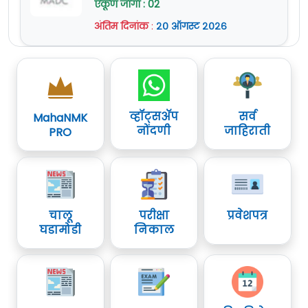
एकूण जागा : 02
अंतिम दिनांक
:
२० ऑगस्ट २०२६
व्हॉट्सॲप
सर्व
MahaNMK
नोंदणी
जाहिराती
PRO
चालू
परीक्षा
प्रवेशपत्र
घडामोडी
निकाल