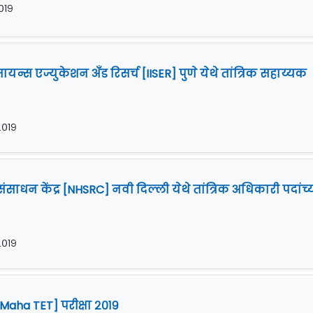
२०१९
ायन्स एज्युकेशन अँड रिसर्च [IISER] पुणे येथे तांत्रिक सहाय्यक
 २०१९
ली संसाधन केंद्र [NHSRC] नवी दिल्ली येथे तांत्रिक अधिकारी पदांच्
 २०१९
ा [Maha TET] परीक्षा २०१९