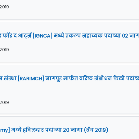
 २०१९
र फॉर द आर्ट्स [IGNCA] मध्ये प्रकल्प सहाय्यक पदांच्या ०२ जा
 २०१९
धन संस्था [RARIMCH] नागपूर मार्फत वरिष्ठ संशोधन फेलो पदांच्
 २०१९
my] मध्ये हविलदार पदांच्या २० जागा (बॅच २०१९)