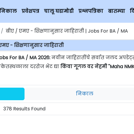
चे निकाल
प्रवेशपत्र
चालू घडामोडी
प्रश्नपत्रिका
बातम्या
द
बीए / एमए - शिक्षणानुसार जाहिराती | Jobs For BA / MA
एमए - शिक्षणानुसार जाहिराती
Jobs For BA / MA 2026:
नवीन जाहिरातींचे सर्वात जलद अपडेट्
ंकेतस्थळाला दररोज भेट द्या
किंवा गूगल वर नेहमी "Maha NMK
निकाल
378 Results Found