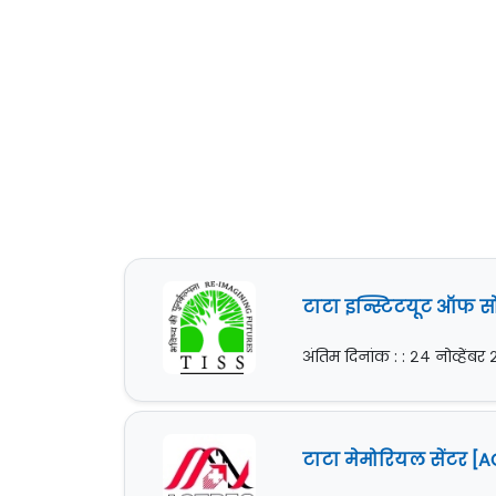
टाटा इन्स्टिटयूट ऑफ सो
अंतिम दिनांक : : २४ नोव्हेंबर
टाटा मेमोरियल सेंटर [A