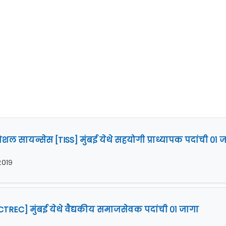
शल सायन्सेस [TISS] मुंबई येथे सहयोगी प्राध्यापक पदांची ०१ 
 २०१९
CTREC] मुंबई येथे वैद्यकीय समाजसेवक पदांची ०१ जागा