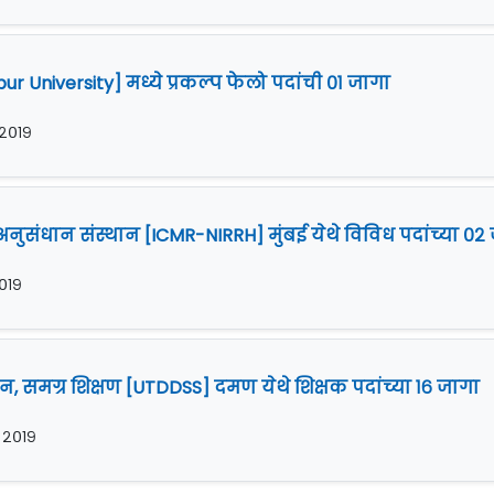
pur University] मध्ये प्रकल्प फेलो पदांची ०१ जागा
 २०१९
थ्य अनुसंधान संस्थान [ICMR-NIRRH] मुंबई येथे विविध पदांच्या ०२
२०१९
सन, समग्र शिक्षण [UTDDSS] दमण येथे शिक्षक पदांच्या १६ जागा
र २०१९