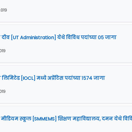
 २०१९
ीव [UT Administration] येथे विविध पदांच्या ०५ जागा
२०१९
िमिटेड [IOCL] मध्ये अप्रेंटिस पदांच्या १५७४ जागा
२०१९
िश मीडियम स्कूल [SMMEMS] शिक्षण महाविद्यालय, दमन येथे विव