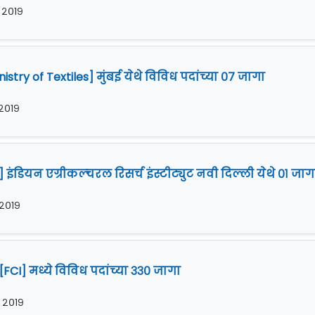
र २०१९
nistry of Textiles] मुंबई येथे विविध पदांच्या ०७ जागा
 २०१९
डियन एग्रीकल्चरल रिसर्च इंस्टीट्युट नवी दिल्ली येथे ०१ जाग
 २०१९
CI] मध्ये विविध पदांच्या ३३० जागा
र २०१९