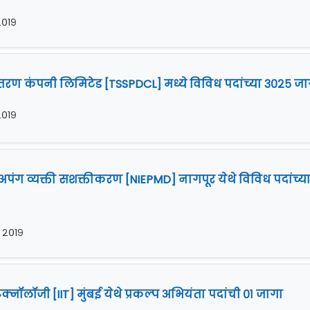
 २०१९
वितरण कंपनी लिमिटेड [TSSPDCL] मध्ये विविध पदांच्या ३०२५ ज
 २०१९
क अपंग व्यक्ती सशक्तीकरण [NIEPMD] नागपूर येथे विविध पदांच्य
र २०१९
ेक्नॉलॉजी [IIT] मुंबई येथे प्रकल्प अभियंता पदांची ०१ जागा