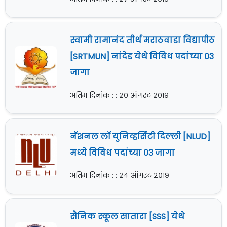
स्वामी रामानंद तीर्थ मराठवाडा विद्यापीठ
[SRTMUN] नांदेड येथे विविध पदांच्या ०३
जागा
अंतिम दिनांक : : २० ऑगस्ट २०१९
नॅशनल लॉ युनिव्हर्सिटी दिल्ली [NLUD]
मध्ये विविध पदांच्या ०३ जागा
अंतिम दिनांक : : २४ ऑगस्ट २०१९
सैनिक स्कूल सातारा [SSS] येथे