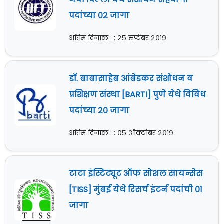
पदांच्या ०२ जागा
अंतिम दिनांक : : २५ सप्टेंबर २०१९
डॉ. बाबासाहेब आंबेडकर संशोधन व
प्रशिक्षण संस्था [BARTI] पुणे येथे विविध
पदांच्या २० जागा
अंतिम दिनांक : : ०५ ऑक्टोबर २०१९
टाटा इंस्टिट्यूट ऑफ सोशल सायन्सेस
[TISS] मुंबई येथे रिसर्च इंटर्न पदांची ०१
जागा