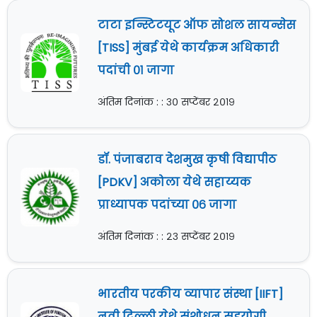
टाटा इन्स्टिटयूट ऑफ सोशल सायन्सेस
[TISS] मुंबई येथे कार्यक्रम अधिकारी
पदांची ०१ जागा
अंतिम दिनांक : : ३० सप्टेंबर २०१९
डॉ. पंजाबराव देशमुख कृषी विद्यापीठ
[PDKV] अकोला येथे सहाय्यक
प्राध्यापक पदांच्या ०६ जागा
अंतिम दिनांक : : २३ सप्टेंबर २०१९
भारतीय परकीय व्यापार संस्था [IIFT]
नवी दिल्ली येथे संशोधन सहयोगी