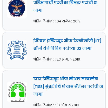
प्रशिक्षणार्थी पदवीधर शिक्षक पदांची ०१
जागा
अंतिम दिनांक : : ०४ सप्टेंबर २०१९
इंडियन इंस्टिट्यूट ऑफ टेक्नोलॉजी [IIT]
बॉम्बे येथे विविध पदांच्या ०२ जागा
अंतिम दिनांक : : २३ ऑगस्ट २०१९
टाटा इंस्टिट्यूट ऑफ सोशल सायन्सेस
[TISS] मुंबई येथे प्रोग्राम मॅनेजर पदांची ०१
जागा
अंतिम दिनांक : : १९ ऑगस्ट २०१९