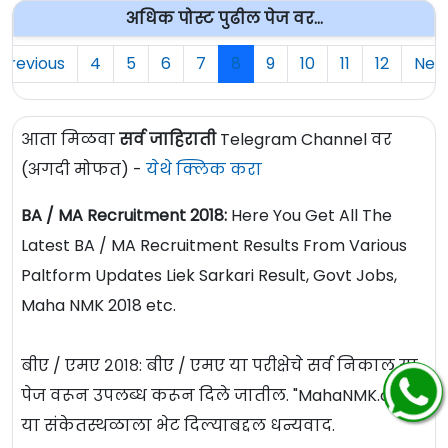
अधिक पोस्ट पुढील पेज वर...
Previous
4
5
6
7
8
9
10
11
12
Nex
आता मिळवा
सर्व जाहिराती
Telegram Channel वर
(अगदी मोफत) -
येथे क्लिक करा
BA / MA Recruitment 2018:
Here You Get All The
Latest BA / MA Recruitment Results From Various
Paltform Updates Liek Sarkari Result, Govt Jobs,
Maha NMK 2018 etc.
बीए / एमए २०१८: बीए / एमए या परीक्षेचे सर्व निकाल या
पेज वरून उपलब्ध करून दिले जातील. "MahaNMK.com"
या संकेतस्थळाला भेट दिल्याबद्दल धन्यवाद.