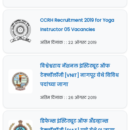
CCRH Recruitment 2019 for Yoga
Instructor 05 Vacancies
अंतिम दिनांक : : २२ ऑगस्ट २०१९
विश्वेश्वराय नॅशनल इंस्टिट्यूट ऑफ
टेक्नॉलॉजी [VNIT] नागपूर येथे विविध
पदांच्या जागा
अंतिम दिनांक : : २६ ऑगस्ट २०१९
डिफेन्स इंस्टिट्यूट ऑफ अँँडव्हान्स