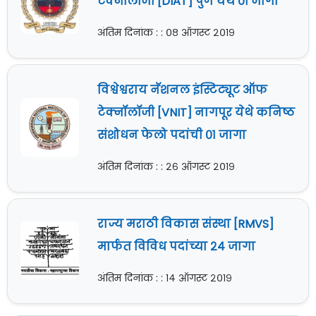
टेक्नॉलॉजी [DIAT] पुणे येथे ०१ जागा
अंतिम दिनांक : : ०८ ऑगस्ट २०१९
विश्वेश्वराय नॅशनल इंस्टिट्यूट ऑफ
टेक्नॉलॉजी [VNIT] नागपूर येथे कनिष्ठ
संशोधन फेलो पदांची ०१ जागा
अंतिम दिनांक : : २६ ऑगस्ट २०१९
राज्य मराठी विकास संस्था [RMVS]
मार्फत विविध पदांच्या २४ जागा
अंतिम दिनांक : : १४ ऑगस्ट २०१९