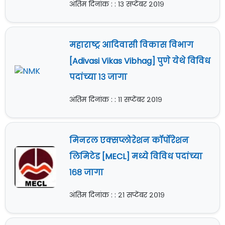
अंतिम दिनांक : : १३ सप्टेंबर २०१९
महाराष्ट्र आदिवासी विकास विभाग
[Adivasi Vikas Vibhag] पुणे येथे विविध
पदांच्या १३ जागा
अंतिम दिनांक : : ११ सप्टेंबर २०१९
मिनरल एक्सप्लोरेशन कॉर्पोरेशन
लिमिटेड [MECL] मध्ये विविध पदांच्या
१६८ जागा
अंतिम दिनांक : : २१ सप्टेंबर २०१९