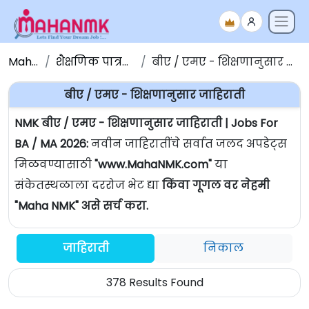
Maha NMK
शैक्षणिक पात्रतेनुसार जाहिराती
बीए / एमए - शिक्षणानुसार जाहिराती | Jobs For BA / MA
बीए / एमए - शिक्षणानुसार जाहिराती
NMK बीए / एमए - शिक्षणानुसार जाहिराती | Jobs For
BA / MA 2026:
नवीन जाहिरातींचे सर्वात जलद अपडेट्स
मिळवण्यासाठी
"www.MahaNMK.com"
या
संकेतस्थळाला दररोज भेट द्या
किंवा गूगल वर नेहमी
"Maha NMK" असे सर्च करा.
जाहिराती
निकाल
378 Results Found