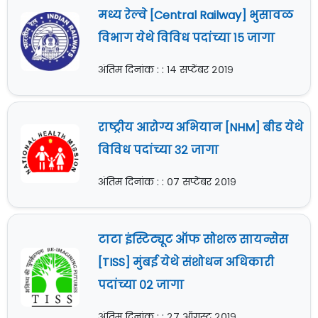
मध्य रेल्वे [Central Railway] भुसावळ
विभाग येथे विविध पदांच्या १५ जागा
अंतिम दिनांक : : १४ सप्टेंबर २०१९
राष्ट्रीय आरोग्य अभियान [NHM] बीड येथे
विविध पदांच्या ३२ जागा
अंतिम दिनांक : : ०७ सप्टेंबर २०१९
टाटा इंस्टिट्यूट ऑफ सोशल सायन्सेस
[TISS] मुंबई येथे संशोधन अधिकारी
पदांच्या ०२ जागा
अंतिम दिनांक : : २७ ऑगस्ट २०१९