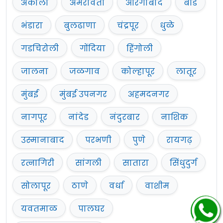
अकोला
अमरावती
औरंगाबाद
बीड
भंडारा
बुलढाणा
चंद्रपूर
धुळे
गडचिरोली
गोंदिया
हिंगोली
जालना
जळगाव
कोल्हापूर
लातूर
मुंबई
मुंबई उपनगर
अहमदनगर
नागपूर
नांदेड
नंदुरबार
नाशिक
उस्मानाबाद
परभणी
पुणे
रायगढ़
रत्नागिरी
सांगली
सातारा
सिंधुदुर्ग
सोलापूर
ठाणे
वर्धा
वाशीम
यवतमाळ
पालघर