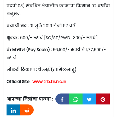
पदवी ०३) संबंधित क्षेत्रातील कामाचा किमान ०२ वर्षाचा
अनुभव.
वयाची अट :
०१ जुलै २०१९ रोजी ५७ वर्षे
शुल्क :
६००/- रुपये [SC/ST/PWD : ३००/- रुपये]
वेतनमान (Pay Scale) :
५६,१००/- रुपये ते १,७७,५००/-
रुपये
नोकरी ठिकाण :
चेन्नई (तामिळनाडू)
Official Site :
www.trb.tn.nic.in
आपल्या मित्रांना पाठवा :