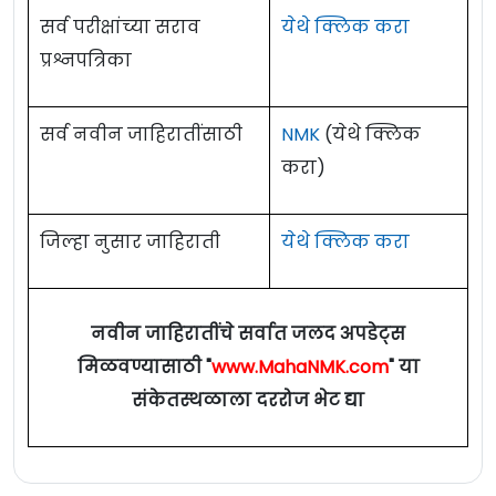
सर्व परीक्षांच्या सराव
येथे क्लिक करा
प्रश्नपत्रिका
सर्व नवीन जाहिरातींसाठी
NMK
(येथे क्लिक
करा)
जिल्हा नुसार जाहिराती
येथे क्लिक करा
नवीन जाहिरातींचे सर्वात जलद अपडेट्स
मिळवण्यासाठी "
www.MahaNMK.com
" या
संकेतस्थळाला दररोज भेट द्या