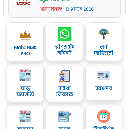
एकूण जागा : 1539
अंतिम दिनांक
:
१० ऑगस्ट २०२६
व्हॉट्सॲप
सर्व
MahaNMK
नोंदणी
जाहिराती
PRO
चालू
परीक्षा
प्रवेशपत्र
घडामोडी
निकाल