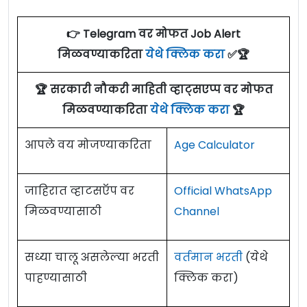
👉 Telegram वर मोफत Job Alert
मिळवण्याकरिता
येथे क्लिक करा
✅🏆
🏆 सरकारी नौकरी माहिती व्हाट्सएप्प वर मोफत
मिळवण्याकरिता
येथे क्लिक करा
🏆
आपले वय मोजण्याकरिता
Age Calculator
जाहिरात व्हाटसऍप वर
Official WhatsApp
मिळवण्यासाठी
Channel
सध्या चालू असलेल्या भरती
वर्तमान भरती
(येथे
पाहण्यासाठी
क्लिक करा)