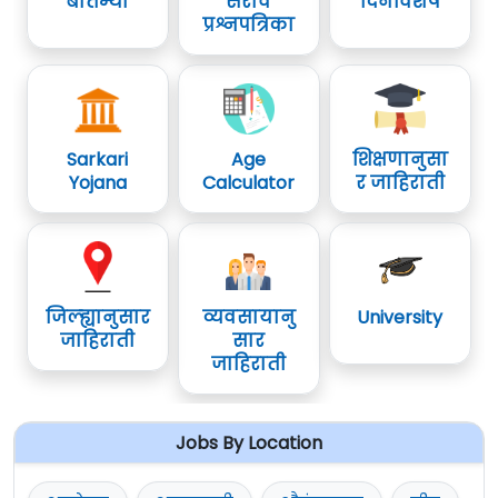
बातम्या
सराव
दिनविशेष
प्रश्नपत्रिका
Sarkari
Age
शिक्षणानुसा
Yojana
Calculator
र जाहिराती
जिल्ह्यानुसार
व्यवसायानु
University
जाहिराती
सार
जाहिराती
Jobs By Location