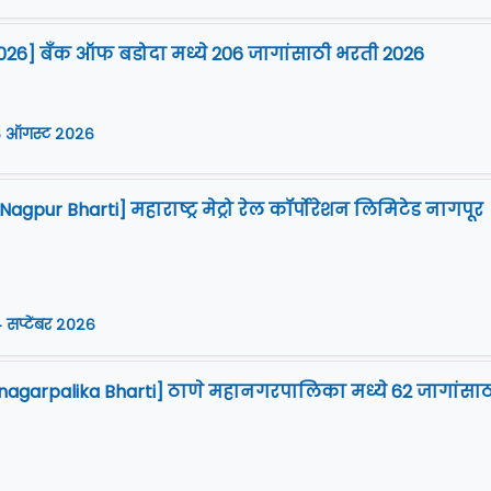
026] बँक ऑफ बडोदा मध्ये 206 जागांसाठी भरती 2026
 ऑगस्ट २०२६
gpur Bharti] महाराष्ट्र मेट्रो रेल कॉर्पोरेशन लिमिटेड नागपूर
 सप्टेंबर २०२६
agarpalika Bharti] ठाणे महानगरपालिका मध्ये 62 जागांसाठ