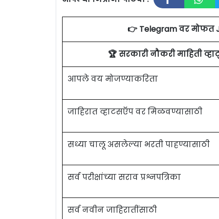
👉 Telegram वर मोफत 
🏆 सरकारी नौकरी माहिती व्ह
आपले वय मोजण्याकरिता
जाहिरात व्हाटसऍप वर मिळवण्यासाठी
सध्या चालू असलेल्या भरती पाहण्यासाठी
सर्व परीक्षांच्या सराव प्रश्नपत्रिका
सर्व नवीन जाहिरातींसाठी