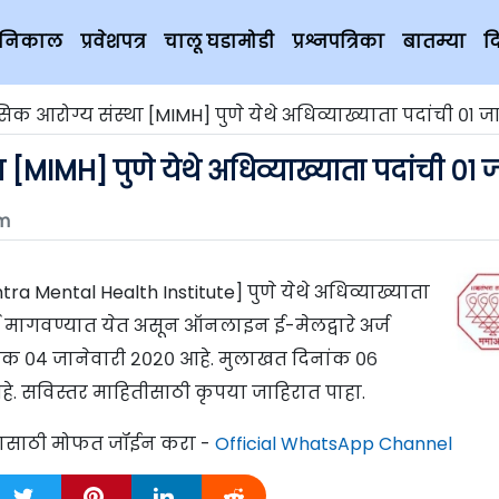
चे निकाल
प्रवेशपत्र
चालू घडामोडी
प्रश्नपत्रिका
बातम्या
द
सिक आरोग्य संस्था [MIMH] पुणे येथे अधिव्याख्याता पदांची ०१ ज
ा [MIMH] पुणे येथे अधिव्याख्याता पदांची ०१ 
m
ra Mental Health Institute] पुणे येथे अधिव्याख्याता
र्ज मागवण्यात येत असून ऑनलाइन ई-मेलद्वारे अर्ज
नांक ०४ जानेवारी २०२० आहे. मुलाखत दिनांक ०६
े. सविस्तर माहितीसाठी कृपया जाहिरात पाहा.
्यासाठी मोफत जॉईन करा -
Official WhatsApp Channel