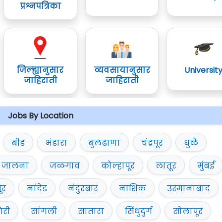
प्रश्नपत्रिका
जिल्ह्यानुसार
व्यवसायानुसार
Universit
जाहिराती
जाहिराती
Jobs By Location
बीड
भंडारा
बुलढाणा
चंद्रपूर
धुळे
जालना
जळगाव
कोल्हापूर
लातूर
मुंबई
ूर
नांदेड
नंदुरबार
नाशिक
उस्मानाबाद
िरी
सांगली
सातारा
सिंधुदुर्ग
सोलापूर