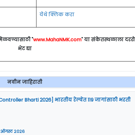
येथे क्लिक करा
मिळवण्यासाठी "
www.MahaNMK.com
" या संकेतस्थळाला दरर
भेट द्या
नवीन जाहिराती
Controller Bharti 2026] भारतीय रेल्वेत 119 जागांसाठी भरती
 ऑगस्ट २०२६