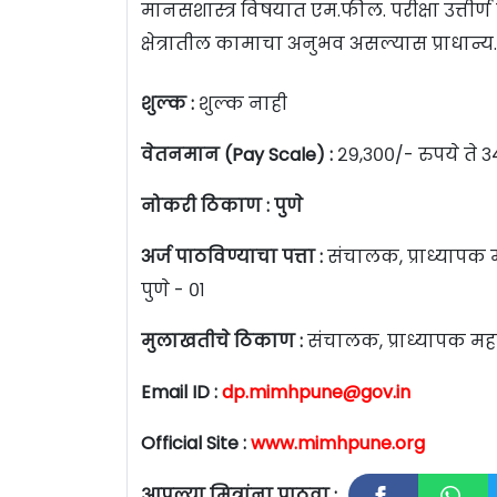
मानसशास्त्र विषयात एम.फील. परीक्षा उत्तीर्ण 
क्षेत्रातील कामाचा अनुभव असल्यास प्राधान्
शुल्क :
शुल्क नाही
वेतनमान (Pay Scale) :
२९,३००/- रुपये ते ३४
नोकरी ठिकाण : पुणे
अर्ज पाठविण्याचा पत्ता :
संचालक, प्राध्यापक 
पुणे - ०१
मुलाखतीचे ठिकाण :
संचालक, प्राध्यापक महार
Email ID :
dp.mimhpune@gov.in
Official Site :
www.mimhpune.org
आपल्या मित्रांना पाठवा :