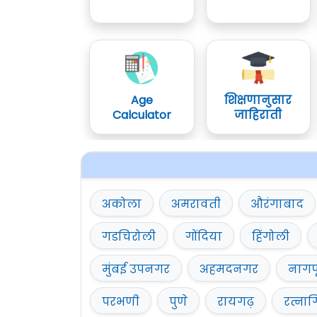
Age
शिक्षणानुसार
Calculator
जाहिराती
अकोला
अमरावती
औरंगाबाद
गडचिरोली
गोंदिया
हिंगोली
मुंबई उपनगर
अहमदनगर
नागप
परभणी
पुणे
रायगढ़
रत्नाग