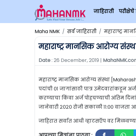
जाहिराती
परीक्षे
Maha NMK
सर्व जाहिराती
महाराष्ट्र मान
महाराष्ट्र मानसिक आरोग्य संस्थ
Date
: 26 December, 2019 |
MahaNMK.co
महाराष्ट्र मानसिक आरोग्य संस्था [Maharasht
पदांची ०१ जागांसाठी पात्र उमेदवारांकडून अ
करण्याचा किंवा अर्ज पोहचण्याची अंतिम दि
जानेवारी २०२० रोजी सकाळी ११:०० वाजता आह
जाहिरात सर्वात आधी व्हाटसऍप वर मिळवण
आपल्या मित्रांना पाठवा :