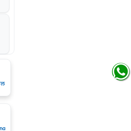
ाल
ana