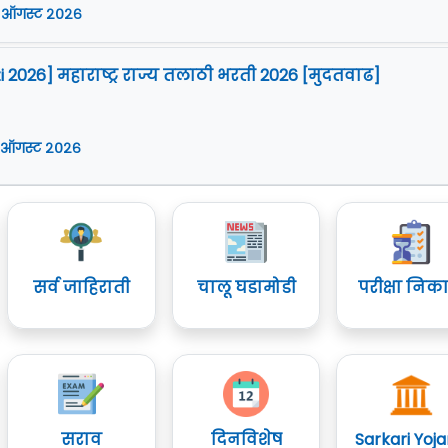
 ऑगस्ट २०२६
i 2026] महाराष्ट्र राज्य तलाठी भरती 2026 [मुदतवाढ]
 ऑगस्ट २०२६
सर्व जाहिराती
चालू घडामोडी
परीक्षा निक
सराव
दिनविशेष
Sarkari Yoj