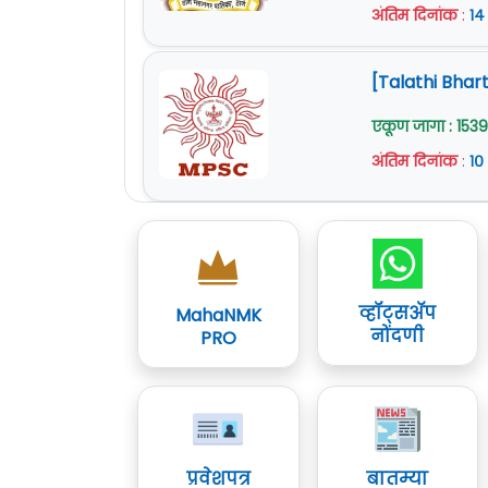
अंतिम दिनांक
:
१४
[Talathi Bhart
एकूण जागा : 1539
अंतिम दिनांक
:
१०
व्हॉट्सॲप
MahaNMK
नोंदणी
PRO
प्रवेशपत्र
बातम्या