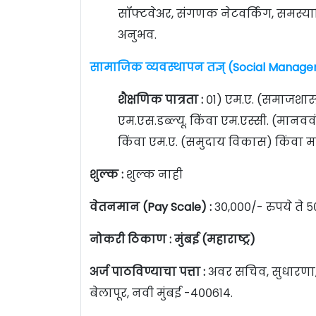
सॉफ्टवेअर, संगणक नेटवर्किंग, समस्या
अनुभव.
सामाजिक व्यवस्थापन तज्ञ् (Social Managem
शैक्षणिक पात्रता :
०१) एम.ए. (समाजशास्
एम.एस.डब्ल्यू. किंवा एम.एस्सी. (मानवव
किंवा एम.ए. (समुदाय विकास) किंवा मान्
शुल्क :
शुल्क नाही
वेतनमान (Pay Scale) :
३०,०००/- रुपये ते ५
नोकरी ठिकाण : मुंबई (महाराष्ट्र)
अर्ज पाठविण्याचा पत्ता :
अवर सचिव, सुधारणा, 
बेलापूर, नवी मुंबई -४००६१४.