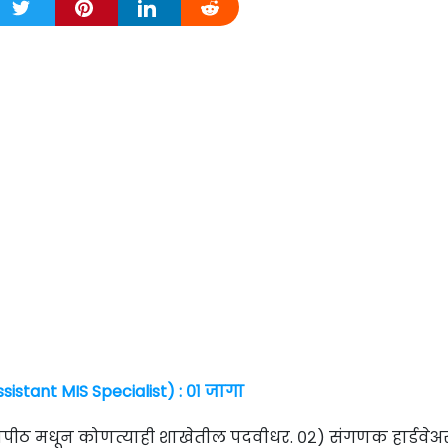
ssistant MIS Specialist) : ०१ जागा
िद्यापीठ मधून कोणत्याही शाखेतील पदवीधर. ०२) संगणक हार्डवेअर