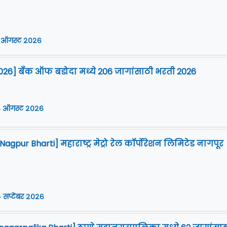
 ऑगस्ट २०२६
026] बँक ऑफ बडोदा मध्ये 206 जागांसाठी भरती 2026
 ऑगस्ट २०२६
gpur Bharti] महाराष्ट्र मेट्रो रेल कॉर्पोरेशन लिमिटेड नागपूर
 सप्टेंबर २०२६