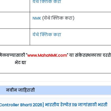
येथे क्लिक करा
NMK
(येथे क्लिक करा)
येथे क्लिक करा
मिळवण्यासाठी "
www.MahaNMK.com
" या संकेतस्थळाला दरर
भेट द्या
नवीन जाहिराती
Controller Bharti 2026] भारतीय रेल्वेत 119 जागांसाठी भरती