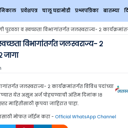
चे निकाल
प्रवेशपत्र
चालू घडामोडी
प्रश्नपत्रिका
बातम्या
द
रवठा व स्वच्छता विभागांतर्गत जलस्वराज्य- २ कार्यक्रमांतर्गत विविध पदांच्या ०२
स्वच्छता विभागांतर्गत जलस्वराज्य- २
०२ जागा
m
ागांतर्गत जलस्वराज्य- २ कार्यक्रमांतर्गत विविध पदांच्या
वण्यात येत असून अर्ज पोहचण्याची अंतिम दिनांक १८
विस्तर माहितीसाठी कृपया जाहिरात पाहा.
्यासाठी मोफत जॉईन करा -
Official WhatsApp Channel