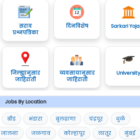
सराव
दिनविशेष
Sarkari Yoj
प्रश्नपत्रिका
जिल्ह्यानुसार
व्यवसायानुसार
Universit
जाहिराती
जाहिराती
Jobs By Location
बीड
भंडारा
बुलढाणा
चंद्रपूर
धुळे
जालना
जळगाव
कोल्हापूर
लातूर
मुंबई