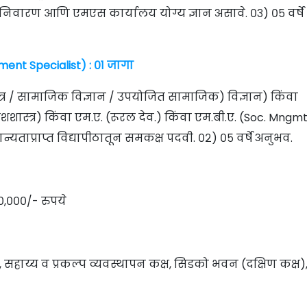
निवारण आणि एमएस कार्यालय योग्य ज्ञान असावे. ०३) ०५ वर्षे
ent Specialist) : ०१ जागा
त्र / सामाजिक विज्ञान / उपयोजित सामाजिक) विज्ञान) किंवा
ंशशास्त्र) किंवा एम.ए. (रूरल देव.) किंवा एम.बी.ए. (Soc. Mngm
यताप्राप्त विद्यापीठातून समकक्ष पदवी. ०२) ०५ वर्षे अनुभव.
०,०००/- रुपये
सहाय्य व प्रकल्प व्यवस्थापन कक्ष, सिडको भवन (दक्षिण कक्ष)