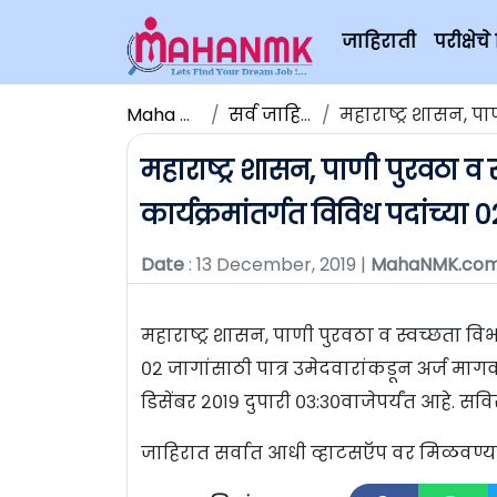
जाहिराती
परीक्षे
Maha NMK
सर्व जाहिराती
महाराष्ट्र शासन, पाणी पु
महाराष्ट्र शासन, पाणी पुरवठा व 
कार्यक्रमांतर्गत विविध पदांच्या 
Date
: 13 December, 2019 |
MahaNMK.co
महाराष्ट्र शासन, पाणी पुरवठा व स्वच्छता विभ
०२ जागांसाठी पात्र उमेदवारांकडून अर्ज माग
डिसेंबर २०१९ दुपारी ०३:३०वाजेपर्यंत आहे. स
जाहिरात सर्वात आधी व्हाटसऍप वर मिळवण