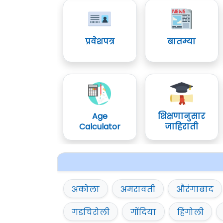
प्रवेशपत्र
बातम्या
Age
शिक्षणानुसार
Calculator
जाहिराती
अकोला
अमरावती
औरंगाबाद
गडचिरोली
गोंदिया
हिंगोली