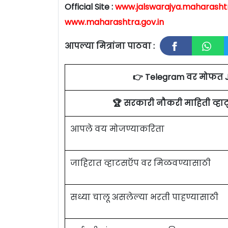
Official Site :
www.jalswarajya.maharashtr
www.maharashtra.gov.in
आपल्या मित्रांना पाठवा :
👉 Telegram वर मोफत 
🏆 सरकारी नौकरी माहिती व्ह
आपले वय मोजण्याकरिता
जाहिरात व्हाटसऍप वर मिळवण्यासाठी
सध्या चालू असलेल्या भरती पाहण्यासाठी