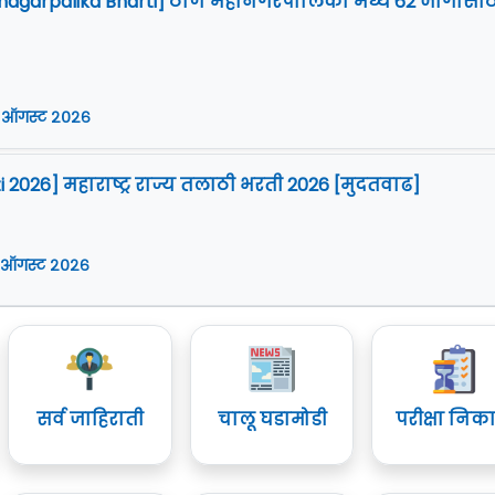
agarpalika Bharti] ठाणे महानगरपालिका मध्ये 62 जागांसाठ
 ऑगस्ट २०२६
i 2026] महाराष्ट्र राज्य तलाठी भरती 2026 [मुदतवाढ]
 ऑगस्ट २०२६
सर्व जाहिराती
चालू घडामोडी
परीक्षा निक