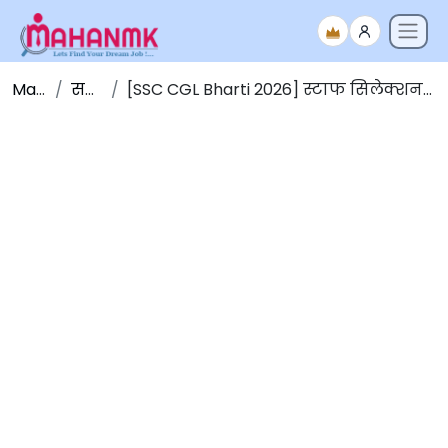
Maha NMK
सर्व जाहिराती
[SSC CGL Bharti 2026] स्टाफ सिलेक्शन कमिशन मार्फत 12,256 जागांसाठी मेगा भरती 2026 [मुदतवाढ]