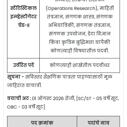
स्टॅटिस्टिकल
(Operations Research), माहिती
इन्व्हेस्टीगेटर
तंत्रज्ञान, संगणक शास्त्र, संगणक
ग्रेड-Il
अभियांत्रिकी, संगणक तंत्रज्ञान,
संगणक उपयोजन, डेटा विज्ञान
किंवा कृत्रिम बुद्धिमत्ता यांपैकी
कोणत्याही विषयातील पदवी.
उर्वरित पदे
कोणत्याही शाखेतील पदवीधर
सूचना -
सविस्तर शैक्षणिक पात्रता पाहण्यासाठी मूळ
जाहिरात वाचावी.
वयाची अट :
01 ऑगस्ट 2026 रोजी, [SC/ST - 05 वर्षे सूट,
OBC - 03 वर्षे सूट]
पद क्रमांक
पदांचे नाव