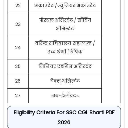
22
अकाउंटेंट /ज्युनियर अकाउंटेंट
पोस्टल असिस्टंट / सॉर्टिंग
23
असिस्टंट
वरिष्ठ सचिवालय सहाय्यक /
24
उच्च श्रेणी लिपिक
25
सिनियर एडमिन असिस्टंट
26
टॅक्स असिस्टंट
27
सब-इंस्पेक्टर
Eligibility Criteria For SSC CGL Bharti PDF
2026