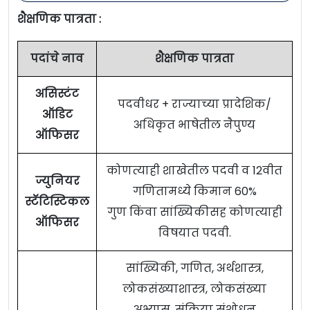
शैक्षणिक पात्रता :
पदांचे नाव
शैक्षणिक पात्रता
असिस्टंट
पदवीधर + राज्याच्या प्रादेशिक/
ऑडिट
अधिकृत भाषेतील नैपुण्य
ऑफिसर
कोणत्याही शाखेतील पदवी व 12वीत
ज्युनियर
गणितामध्ये किमान 60%
स्टॅटिस्टिकल
गुण किंवा सांख्यिकीसह कोणत्याही
ऑफिसर
विषयात पदवी.
सांख्यिकी, गणित, अर्थशास्त्र,
लोकसंख्याशास्त्र, लोकसंख्या
अभ्यास, संक्रिया संशोधन