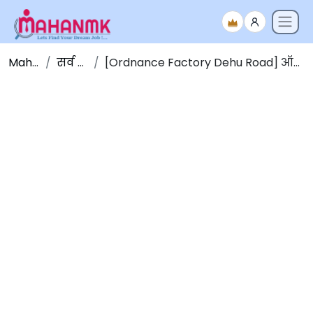
Maha NMK
सर्व जाहिराती
[Ordnance Factory Dehu Road] ऑर्डनन्स फॅक्टरी देहू रोड पुणे भरती 2025