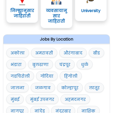
जिल्ह्यानुसार
व्यवसायानु
University
जाहिराती
सार
जाहिराती
Jobs By Location
अकोला
अमरावती
औरंगाबाद
बीड
भंडारा
बुलढाणा
चंद्रपूर
धुळे
गडचिरोली
गोंदिया
हिंगोली
जालना
जळगाव
कोल्हापूर
लातूर
मुंबई
मुंबई उपनगर
अहमदनगर
नागपूर
नांदेड
नंदुरबार
नाशिक