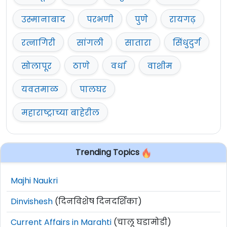
उस्मानाबाद
परभणी
पुणे
रायगढ़
रत्नागिरी
सांगली
सातारा
सिंधुदुर्ग
सोलापूर
ठाणे
वर्धा
वाशीम
यवतमाळ
पालघर
महाराष्ट्राच्या बाहेरील
Trending Topics
Majhi Naukri
Dinvishesh
(दिनविशेष दिनदर्शिका)
Current Affairs in Marahti
(चालू घडामोडी)