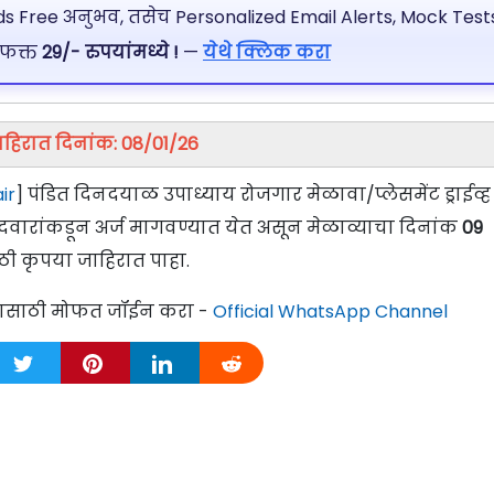
 Free अनुभव, तसेच Personalized Email Alerts, Mock Tests
 फक्त
29/- रुपयांमध्ये !
—
येथे क्लिक करा
हिरात दिनांक: 08/01/26
ir
] पंडित दिनदयाळ उपाध्याय रोजगार मेळावा/प्लेसमेंट ड्राईव्ह
ेदवारांकडून अर्ज मागवण्यात ये
त असून मेळाव्याचा दिनांक
09
ठी कृपया जाहिरात पाहा.
्यासाठी मोफत जॉईन करा -
Official WhatsApp Channel