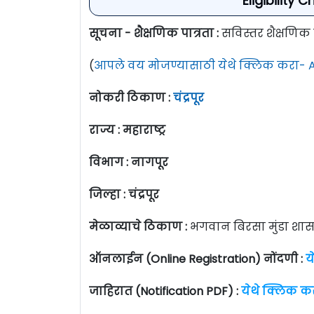
Eligibility 
सूचना - शैक्षणिक पात्रता :
सविस्तर शैक्षणिक 
(
आपले वय मोजण्यासाठी येथे क्लिक करा- A
नोकरी ठिकाण :
चंद्रपूर
राज्य : महाराष्ट्र
विभाग : नागपूर
जिल्हा : चंद्रपूर
मेळाव्याचे ठिकाण :
भगवान बिरसा मुंडा शासक
ऑनलाईन (Online Registration) नोंदणी :
य
जाहिरात (Notification PDF) :
येथे क्लिक क