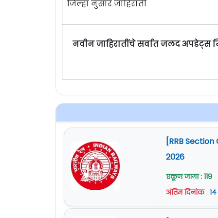
जिल्हा नुसार जाहिराती
नवीन जाहिरातींचे सर्वात जलद अपडेट्स 
[RRB Section 
2026
एकूण जागा : 119
अंतिम दिनांक
:
१४