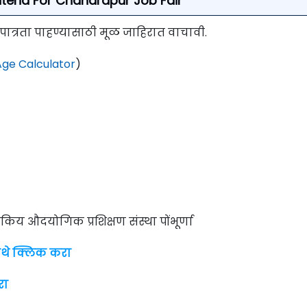
Criteria For Chandrapur Job Fair
पात्रता पाहण्या
साठी मूळ जाहिरात वाचावी.
ge Calculator
)
िय औदयोगिक प्रशिक्षण संस्था पोंभूर्णा
ेथे क्लिक करा
रा