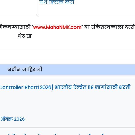
येथे क्लिक करा
मिळवण्यासाठी "
www.MahaNMK.com
" या संकेतस्थळाला दरर
भेट द्या
नवीन जाहिराती
Controller Bharti 2026] भारतीय रेल्वेत 119 जागांसाठी भरती
 ऑगस्ट २०२६