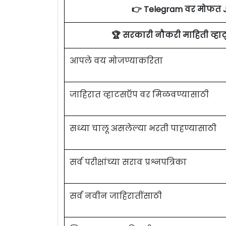
👉 Telegram वर मोफत 
🏆 सरकारी नौकरी माहिती व्ह
आपले वय मोजण्याकरिता
जाहिरात व्हाटसऍप वर मिळवण्यासाठी
सध्या चालू असलेल्या भरती पाहण्यासाठी
सर्व परीक्षांच्या सराव प्रश्नपत्रिका
सर्व नवीन जाहिरातींसाठी