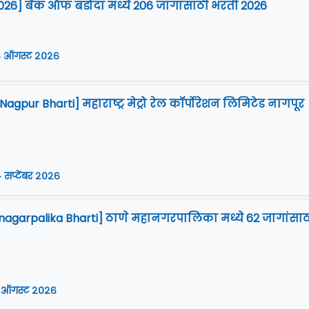
026] बँक ऑफ बडोदा मध्ये 206 जागांसाठी भरती 2026
 ऑगस्ट २०२६
gpur Bharti] महाराष्ट्र मेट्रो रेल कॉर्पोरेशन लिमिटेड नागपूर
 सप्टेंबर २०२६
agarpalika Bharti] ठाणे महानगरपालिका मध्ये 62 जागांसाठ
 ऑगस्ट २०२६