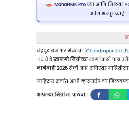
MahaNMK Pro
घ्या आणि मिळवा Ads
आणि भरपूर काही..
जा
चंद्रपूर रोजगार मेळावा [
Chandrapur Job Fa
-10
येथे
खाजगी नियोक्ता
जागांसाठी पात्र उम
जानेवारी 2026
रोजी आहे. सविस्तर माहितीसा
जाहिरात सर्वात आधी व्हाटसऍप वर मिळवण
आपल्या मित्रांना पाठवा :