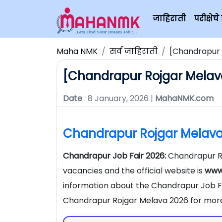
जाहिराती
परीक्षे
Maha NMK
सर्व जाहिराती
[Chandrapur R
[Chandrapur Rojgar Melava 2
Date
: 8 January, 2026 |
MahaNMK.com
Chandrapur Rojgar Melava
Chandrapur Job Fair 2026:
Chandrapur Ro
vacancies and the official website is
www
information about the Chandrapur Job F
Chandrapur Rojgar Melava 2026 for more