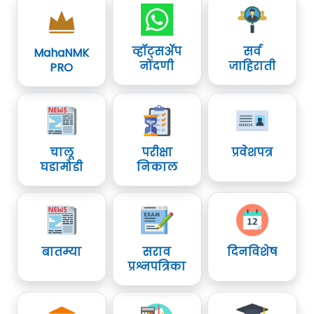
व्हॉट्सॲप
सर्व
MahaNMK
नोंदणी
जाहिराती
PRO
चालू
परीक्षा
प्रवेशपत्र
घडामोडी
निकाल
बातम्या
सराव
दिनविशेष
प्रश्नपत्रिका