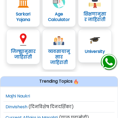
Sarkari
Age
शिक्षणानुसा
Yojana
Calculator
र जाहिराती
जिल्ह्यानुसार
व्यवसायानु
University
जाहिराती
सार
जाहिराती
Trending Topics
Majhi Naukri
Dinvishesh
(दिनविशेष दिनदर्शिका)
Current Affairs in Marahti
(चालू घडामोडी)