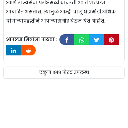
आणि राज्यसेवा परीक्षेमध्ये यावरती २० ते २५ प्रश्न
आधारित असतात. त्यामुळे आम्ही चालू घडामोडी अधिक
चांगल्यापद्धतीने आपल्यासमोर घेऊन येत आहोत.
आपल्या मित्रांना पाठवा :
एकूण १९१९ पोस्ट उपलब्ध