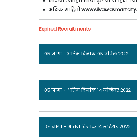
सविस्तर माहितीसाठी कृपया जाहिरात वा
अधिक माहिती
www.silvassasmartcity
Expired Recruitments
05 जागा - अंतिम दिनांक 05 एप्रिल 2023
जा
05 जागा - अंतिम दिनांक 14 नोव्हेंबर 2022
सिल्वासा स्मार्ट सिटी लिमिटेड [
Silvassa Sma
उमेदवारांकडून अर्ज मागवण्यात येत असून म
जाहिरात पाहा.
ज
०५ जागा - अंतिम दिनांक १४ सप्टेंबर २०२२
एकूण: 05 जागा