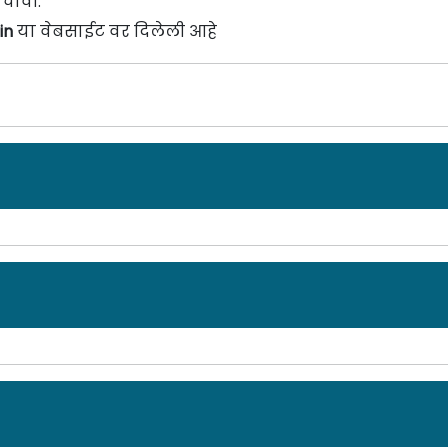
चावी.
.in
या वेबसाईट वर दिलेली आहे
हिरात दिनांक: 23/03/23
rt City Limited
] मध्ये विविध पदांच्या 05 जागांसाठी पात्र
ुलाखत दिनांक 05 एप्रिल 2023 आहे. सविस्तर माहितीसाठी कृप
ाहिरात दिनांक: ०८/११/२२