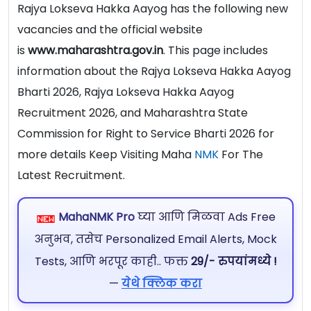
Rajya Lokseva Hakka Aayog has the following new
vacancies and the official website
is
www.maharashtra.gov.in
. This page includes
information about the Rajya Lokseva Hakka Aayog
Bharti 2026, Rajya Lokseva Hakka Aayog
Recruitment 2026, and Maharashtra State
Commission for Right to Service Bharti 2026 for
more details Keep Visiting Maha
NMK
For The
Latest Recruitment.
MahaNMK Pro
घ्या आणि मिळवा Ads Free
अनुभव, तसेच Personalized Email Alerts, Mock
Tests, आणि भरपूर काही.. फक्त
29/- रुपयांमध्ये !
—
येथे क्लिक करा