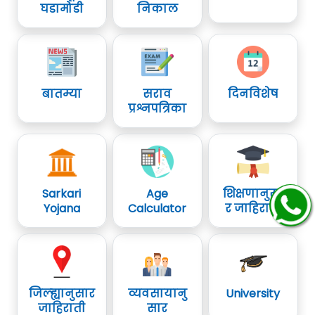
घडामोडी
निकाल
बातम्या
सराव
दिनविशेष
प्रश्नपत्रिका
Sarkari
Age
शिक्षणानुसा
Yojana
Calculator
र जाहिराती
जिल्ह्यानुसार
व्यवसायानु
University
जाहिराती
सार