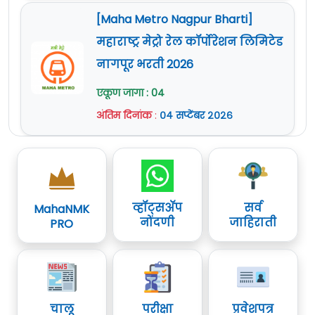
या भरतीकरिता अर्ज ऑफलाईन (दिलेल्या
[Maha Metro Nagpur Bharti]
पत्त्यावर) पोस्टाने किंवा समक्ष सादर करावेत.
महाराष्ट्र मेट्रो रेल कॉर्पोरेशन लिमिटेड
पत्राद्वारे अर्ज पोहचण्याची अंतिम दिनांक
16
नागपूर भरती 2026
ऑक्टोबर 2023
आहे.
अर्जामध्ये माहिती अपूर्ण असल्यास अर्ज अपात्र
एकूण जागा : 04
राहील.
अंतिम दिनांक
:
०४ सप्टेंबर २०२६
अर्जासोबत आवश्यक कागदपत्रे जोडावी.
सविस्तर माहितीसाठी कृपया जाहिरात वाचावी.
अधिक माहिती
www.maharashtra.gov.in
या
वेबसाईट वर दिलेली आहे.
व्हॉट्सॲप
सर्व
MahaNMK
नोंदणी
जाहिराती
PRO
चालू
परीक्षा
प्रवेशपत्र