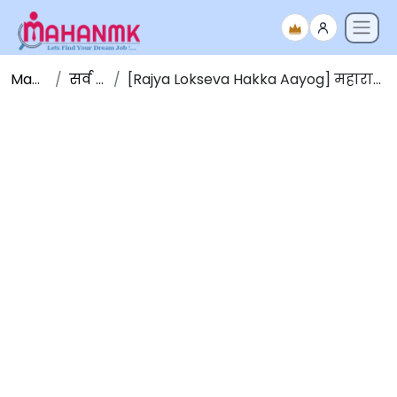
Maha NMK
सर्व जाहिराती
[Rajya Lokseva Hakka Aayog] महाराष्ट्र राज्य लोकसेवा हक्क आयोग भरती 2026