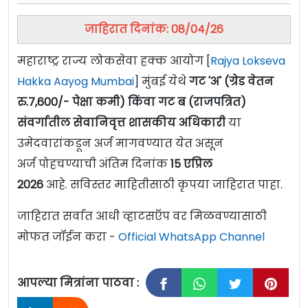
जाहिरात दिनांक: 08/04/26
महाराष्ट्र राज्य लोकसेवा हक्क आयोग [
Rajya Lokseva
Hakka Aayog Mumbai
] मुंबई येथे
गट 'अ' (ग्रेड वेतन
रु.7,600/- पेक्षा कमी) किंवा गट ब (राजपत्रित)
संवर्गातील सेवानिवृत्त शासकीय अधिकारी
या
उमेदवारांकडून अर्ज मागवण्यात येत असून
अर्ज पोहचण्याची अंतिम दिनांक
15 एप्रिल
2026
आहे. सविस्तर माहितीसाठी कृपया जाहिरात पाहा.
जाहिरात सर्वात आधी व्हाटसऍप वर मिळवण्यासाठी
मोफत जॉईन करा -
Official WhatsApp Channel
आपल्या मित्रांना पाठवा :