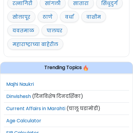
रत्नागिरी
सांगली
सातारा
सिंधुदुर्ग
सोलापूर
ठाणे
वर्धा
वाशीम
यवतमाळ
पालघर
महाराष्ट्राच्या बाहेरील
Trending Topics
Majhi Naukri
Dinvishesh
(दिनविशेष दिनदर्शिका)
Current Affairs in Marahti
(चालू घडामोडी)
Age Calculator
SIP Calculator