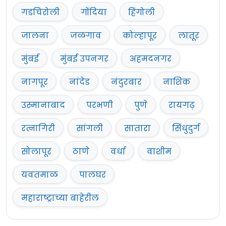
गडचिरोली
गोंदिया
हिंगोली
जालना
जळगाव
कोल्हापूर
लातूर
मुंबई
मुंबई उपनगर
अहमदनगर
नागपूर
नांदेड
नंदुरबार
नाशिक
उस्मानाबाद
परभणी
पुणे
रायगढ़
रत्नागिरी
सांगली
सातारा
सिंधुदुर्ग
सोलापूर
ठाणे
वर्धा
वाशीम
यवतमाळ
पालघर
महाराष्ट्राच्या बाहेरील