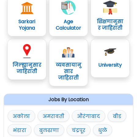
Sarkari
Age
शिक्षणानुसा
Yojana
Calculator
र जाहिराती
जिल्ह्यानुसार
व्यवसायानु
University
जाहिराती
सार
जाहिराती
Jobs By Location
अकोला
अमरावती
औरंगाबाद
बीड
भंडारा
बुलढाणा
चंद्रपूर
धुळे