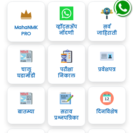
व्हॉट्सॲप
सर्व
MahaNMK
नोंदणी
जाहिराती
PRO
चालू
परीक्षा
प्रवेशपत्र
घडामोडी
निकाल
बातम्या
सराव
दिनविशेष
प्रश्नपत्रिका