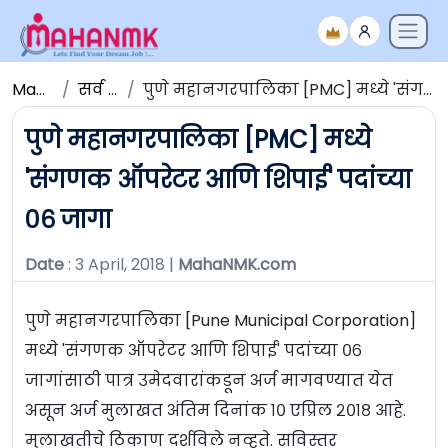
Maha NMK
सर्व जाहिराती
पुणे महानगरपालिका [PMC] मध्ये 'संगणक ऑपरेटर आणि शिपाई' पदांच्या ०६ जागा
पुणे महानगरपालिका [PMC] मध्ये
'संगणक ऑपरेटर आणि शिपाई' पदांच्या
०६ जागा
Date
: 3 April, 2018 |
MahaNMK.com
पुणे महानगरपालिका [Pune Municipal Corporation]
मध्ये 'संगणक ऑपरेटर आणि शिपाई' पदांच्या ०६
जागांसाठी पात्र उमेदवारांकडून अर्ज मागवण्यात येत
असून अर्ज मुलाखत अंतिम दिनांक १० एप्रिल २०१८ आहे.
मुलाखतीचे ठिकाण दर्शविले नव्हते. सविस्तर