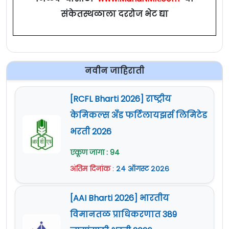
संकेतस्थळाला दररोज भेट द्या
नवीन जाहिराती
[RCFL Bharti 2026] राष्ट्रीय
केमिकल्स अँड फर्टिलायझर्स लिमिटेड
भरती 2026
एकूण जागा : 94
अंतिम दिनांक
:
२४ ऑगस्ट २०२६
[AAI Bharti 2026] भारतीय
विमानतळ प्राधिकरणात 389