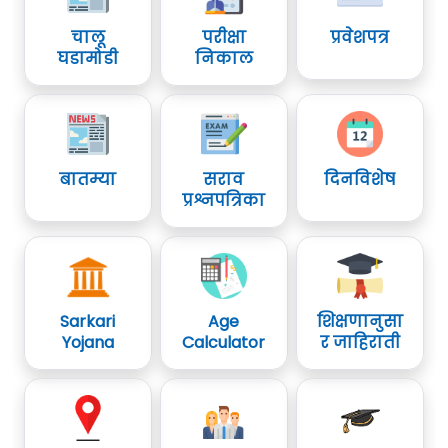
चालू
परीक्षा
प्रवेशपत्र
घडामोडी
निकाल
बातम्या
सराव
दिनविशेष
प्रश्नपत्रिका
Sarkari
Age
शिक्षणानुसा
Yojana
Calculator
र जाहिराती