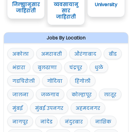
जिल्ह्यानुसार
व्यवसायानु
University
जाहिराती
सार
जाहिराती
Jobs By Location
अकोला
अमरावती
औरंगाबाद
बीड
भंडारा
बुलढाणा
चंद्रपूर
धुळे
गडचिरोली
गोंदिया
हिंगोली
जालना
जळगाव
कोल्हापूर
लातूर
मुंबई
मुंबई उपनगर
अहमदनगर
नागपूर
नांदेड
नंदुरबार
नाशिक