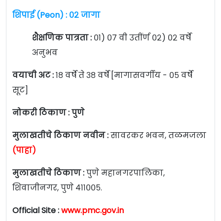
शिपाई (Peon) : ०२ जागा
शैक्षणिक पात्रता :
०१) ०७ वी उतींर्ण ०२) ०२ वर्षे
अनुभव
वयाची अट :
१८ वर्षे ते ३८ वर्षे [मागासवर्गीय - ०५ वर्षे
सूट]
नोकरी ठिकाण : पुणे
मुलाखतीचे ठिकाण नवीन :
सावरकर भवन, तळमजला
(पाहा)
मुलाखतीचे ठिकाण :
पुणे महानगरपालिका,
शिवाजीनगर, पुणे ४११००५.
Official Site :
www.pmc.gov.in