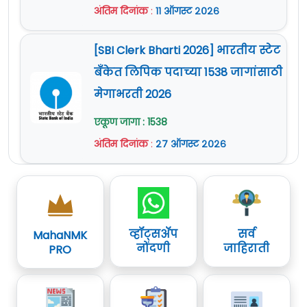
अंतिम दिनांक
:
११ ऑगस्ट २०२६
[SBI Clerk Bharti 2026] भारतीय स्टेट
बँकेत लिपिक पदाच्या 1538 जागांसाठी
मेगाभरती 2026
एकूण जागा : 1538
अंतिम दिनांक
:
२७ ऑगस्ट २०२६
व्हॉट्सॲप
सर्व
MahaNMK
नोंदणी
जाहिराती
PRO