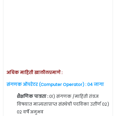
अधिक माहिती खालीलप्रमाणे :
संगणक ऑपरेटर (Computer Operator) : ०४ जागा
शैक्षणिक पात्रता :
०१) संगणक /माहिती तंत्रज्ञ
विषयात मान्यताप्राप्त संस्थेची पदविका उतींर्ण ०२)
०२ वर्षे अनुभव