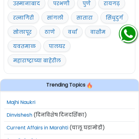
उस्मानाबाद
परभणी
पुणे
रायगढ़
रत्नागिरी
सांगली
सातारा
सिंधुदुर्ग
सोलापूर
ठाणे
वर्धा
वाशीम
यवतमाळ
पालघर
महाराष्ट्राच्या बाहेरील
Trending Topics
Majhi Naukri
Dinvishesh
(दिनविशेष दिनदर्शिका)
Current Affairs in Marahti
(चालू घडामोडी)