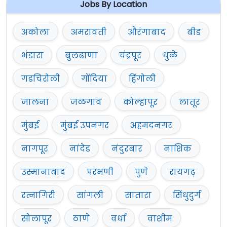
Jobs By Location
अकोला
अमरावती
औरंगाबाद
बीड
भंडारा
बुलढाणा
चंद्रपूर
धुळे
गडचिरोली
गोंदिया
हिंगोली
जालना
जळगाव
कोल्हापूर
लातूर
मुंबई
मुंबई उपनगर
अहमदनगर
नागपूर
नांदेड
नंदुरबार
नाशिक
उस्मानाबाद
परभणी
पुणे
रायगढ़
रत्नागिरी
सांगली
सातारा
सिंधुदुर्ग
सोलापूर
ठाणे
वर्धा
वाशीम