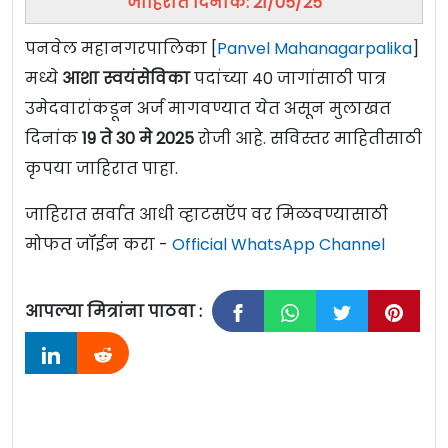
जाहिरात दिनांक: 21/05/25
पनवेल महानगरपालिका [
Panvel Mahanagarpalika
]
मध्ये
आशा स्वयंसेविका
पदांच्या 40 जागांसाठी पात्र
उमेदवारांकडून अर्ज मागवण्यात येत असून मुलाखत
दिनांक
19 ते 30 मे 2025
रोजी
आहे. सविस्तर माहितीसाठी
कृपया जाहिरात पाहा.
जाहिरात सर्वात आधी व्हाटसऍप वर मिळवण्यासाठी
मोफत जॉईन करा -
Official WhatsApp Channel
आपल्या मित्रांना पाठवा :