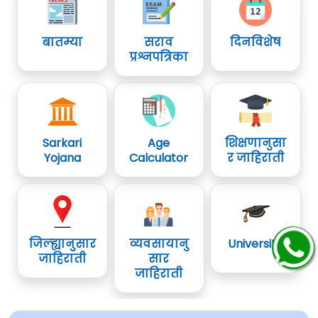
बातम्या
सराव
दिनविशेष
प्रश्नपत्रिका
Sarkari
Age
शिक्षणानुसा
Yojana
Calculator
र जाहिराती
जिल्ह्यानुसार
व्यवसायानु
University
जाहिराती
सार
जाहिराती