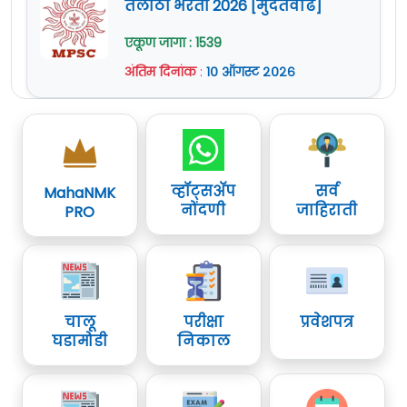
तलाठी भरती 2026 [मुदतवाढ]
एकूण जागा : 1539
अंतिम दिनांक
:
१० ऑगस्ट २०२६
व्हॉट्सॲप
सर्व
MahaNMK
नोंदणी
जाहिराती
PRO
चालू
परीक्षा
प्रवेशपत्र
घडामोडी
निकाल