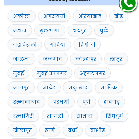
अकोला
अमरावती
औरंगाबाद
बीड
भंडारा
बुलढाणा
चंद्रपूर
धुळे
गडचिरोली
गोंदिया
हिंगोली
जालना
जळगाव
कोल्हापूर
लातूर
मुंबई
मुंबई उपनगर
अहमदनगर
नागपूर
नांदेड
नंदुरबार
नाशिक
उस्मानाबाद
परभणी
पुणे
रायगढ़
रत्नागिरी
सांगली
सातारा
सिंधुदुर्ग
सोलापूर
ठाणे
वर्धा
वाशीम