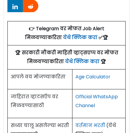
👉 Telegram वर मोफत Job Alert
मिळवण्याकरिता
येथे क्लिक करा
✅🏆
🏆 सरकारी नौकरी माहिती व्हाट्सएप्प वर मोफत
मिळवण्याकरिता
येथे क्लिक करा
🏆
आपले वय मोजण्याकरिता
Age Calculator
जाहिरात व्हाटसऍप वर
Official WhatsApp
मिळवण्यासाठी
Channel
सध्या चालू असलेल्या भरती
वर्तमान भरती
(येथे