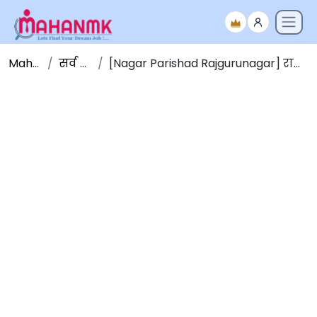
Maha NMK
सर्व जाहिराती
[Nagar Parishad Rajgurunagar] राजगुरूनगर नगर परिषद भरती २०२२