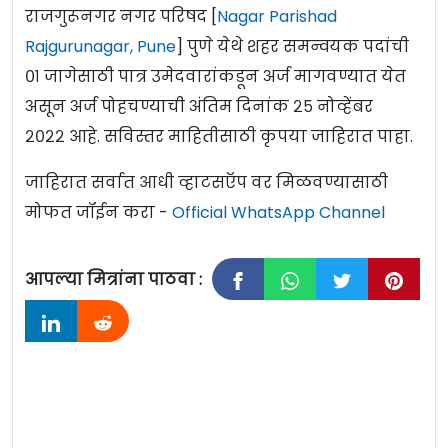
राजगुरूनगर नगर परिषद [
Nagar Parishad
Rajgurunagar, Pune
] पुणे येथे शहर समन्वयक पदांची
०१ जागेसाठी पात्र उमेदवारांकडून अर्ज मागवण्यात येत
असून अर्ज पोहचण्याची अंतिम दिनांक २५ नोव्हेंबर
२०२२ आहे. सविस्तर माहितीसाठी कृपया जाहिरात पाहा.
जाहिरात सर्वात आधी व्हाटसऍप वर मिळवण्यासाठी
मोफत जॉईन करा -
Official WhatsApp Channel
आपल्या मित्रांना पाठवा :