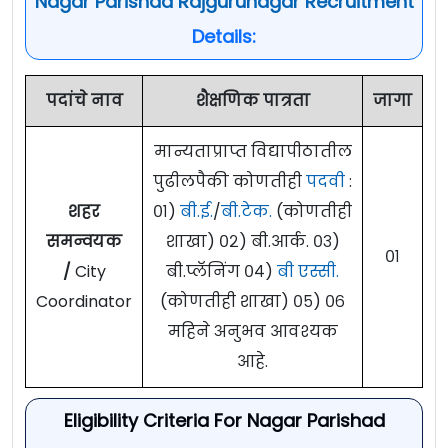
Nagar Parishad Rajgurunagar Recruitment
Details:
पदांचे नाव
शैक्षणिक पात्रता
जागा
मान्यताप्राप्त विद्यापीठातील
पुढीलपैकी कोणतीही
पदवी
:
शहर
०१)
बी.ई.
/
बी.टेक.
(कोणतीही
समन्वयक
शाखा) ०२) बी.आर्क. ०३)
०१
/
City
बी.प्लॅनिंग ०४)
बी एस्सी.
Coordinator
(कोणतीही शाखा) ०५) ०६
महिने अनुभव आवश्यक
आहे.
Eligibility Criteria For Nagar Parishad