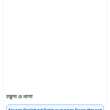
एकूण: ०१ जागा