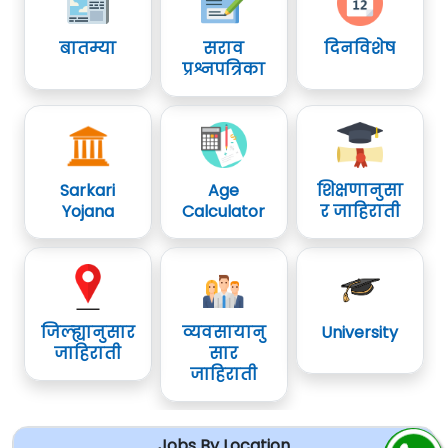
बातम्या
सराव
दिनविशेष
प्रश्नपत्रिका
Sarkari
Age
शिक्षणानुसा
Yojana
Calculator
र जाहिराती
जिल्ह्यानुसार
व्यवसायानु
University
जाहिराती
सार
जाहिराती
Jobs By Location