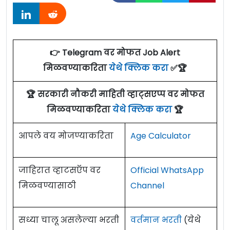
👉 Telegram वर मोफत Job Alert
मिळवण्याकरिता
येथे क्लिक करा
✅🏆
🏆 सरकारी नौकरी माहिती व्हाट्सएप्प वर मोफत
मिळवण्याकरिता
येथे क्लिक करा
🏆
आपले वय मोजण्याकरिता
Age Calculator
जाहिरात व्हाटसऍप वर
Official WhatsApp
मिळवण्यासाठी
Channel
सध्या चालू असलेल्या भरती
वर्तमान भरती
(येथे