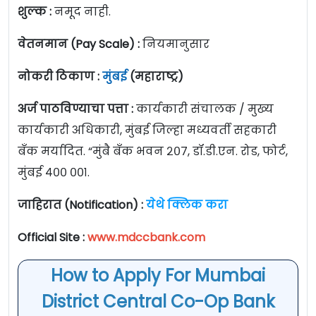
शुल्क :
नमूद नाही.
वेतनमान (Pay Scale) :
नियमानुसार
नोकरी ठिकाण :
मुंबई
(महाराष्ट्र)
अर्ज पाठविण्याचा पत्ता :
कार्यकारी संचालक / मुख्य
कार्यकारी अधिकारी, मुंबई जिल्हा मध्यवर्ती सहकारी
बँक मर्यादित. “मुंबै बँक भवन २०७, डॉ.डी.एन. रोड, फोर्ट,
मुंबई ४०० ००१.
जाहिरात (Notification) :
येथे क्लिक करा
Official Site :
www.mdccbank.com
How to Apply For Mumbai
District Central Co-Op Bank