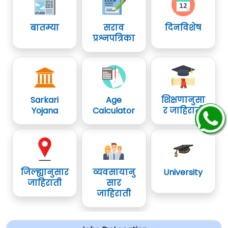
बातम्या
सराव
दिनविशेष
प्रश्नपत्रिका
Sarkari
Age
शिक्षणानुसा
Yojana
Calculator
र जाहिराती
जिल्ह्यानुसार
व्यवसायानु
University
जाहिराती
सार
जाहिराती