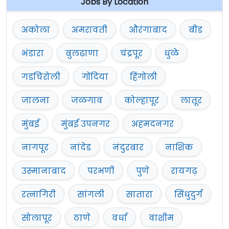
Jobs By Location
अकोला
अमरावती
औरंगाबाद
बीड
भंडारा
बुलढाणा
चंद्रपूर
धुळे
गडचिरोली
गोंदिया
हिंगोली
जालना
जळगाव
कोल्हापूर
लातूर
मुंबई
मुंबई उपनगर
अहमदनगर
नागपूर
नांदेड
नंदुरबार
नाशिक
उस्मानाबाद
परभणी
पुणे
रायगढ़
रत्नागिरी
सांगली
सातारा
सिंधुदुर्ग
सोलापूर
ठाणे
वर्धा
वाशीम