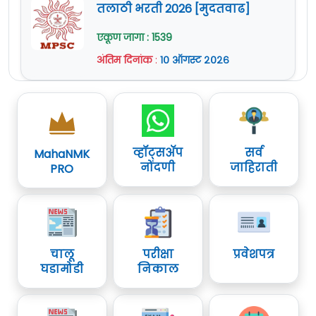
तलाठी भरती 2026 [मुदतवाढ]
एकूण जागा : 1539
अंतिम दिनांक
:
१० ऑगस्ट २०२६
व्हॉट्सॲप
सर्व
MahaNMK
नोंदणी
जाहिराती
PRO
चालू
परीक्षा
प्रवेशपत्र
घडामोडी
निकाल