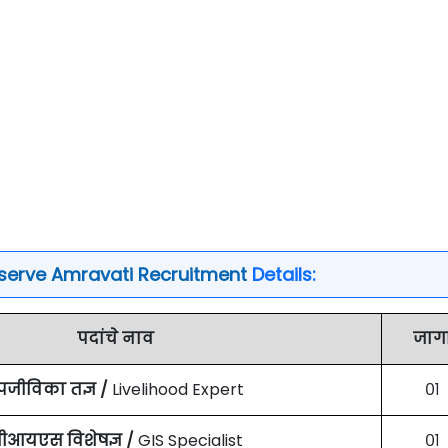
serve Amravati Recruitment
Details:
पदांचे नाव
जाग
पजीविका तज्ञ /
Livelihood Expert
०१
ीआयएस विशेषज्ञ /
GIS Specialist
०१