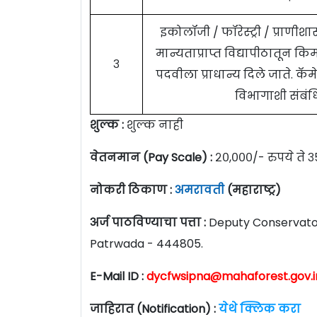
इकोलॉजी / फॉरेस्ट्री / प्राणीशा
मान्यताप्राप्त विद्यापीठातून 
३
पदवीला प्राधान्य दिले जाते. कॅम
विभागाशी संबंधि
शुल्क :
शुल्क नाही
वेतनमान (Pay Scale) :
२०,०००/- रुपये ते ३
नोकरी ठिकाण :
अमरावती
(महाराष्ट्र)
अर्ज पाठविण्याचा पत्ता :
Deputy Conservator 
Patrwada - 444805.
E-Mail ID :
dycfwsipna@mahaforest.gov.i
जाहिरात (Notification) :
येथे क्लिक करा