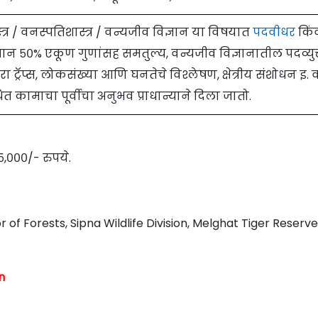
स्त्र / वनस्पतिशास्त्र / वन्यजीव विज्ञान या विषयात
पदवीधर
किं
किमान ५०% एकूण गुणांसह समतुल्य, वन्यजीव विज्ञानातील पदव्युत
ेरा ट्रॅप्स, लोकसंख्या आणि घनतेचे विश्लेषण, क्षेत्रीय संशोधन इ.
त कामाचा पूर्वीचा अनुभव प्राधान्याने दिला जातो.
५,०००/- रुपये.
of Forests, Sipna Wildlife Division, Melghat Tiger Reserve
n