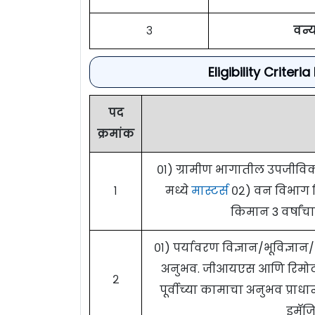
३
वन्य
Eligibility Crite
पद
क्रमांक
०१) ग्रामीण भागातील उपजीविक
१
मध्ये
मास्टर्स
०२) वन विभाग कि
किमान 3 वर्षांच
०१) पर्यावरण विज्ञान/भूविज्ञान
अनुभव. जीआयएस आणि रिमोट स
२
पूर्वीच्या कामाचा अनुभव प्रा
इमॅज