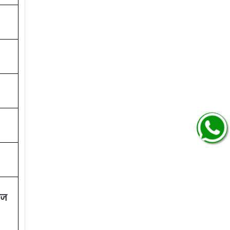
ागा
०१
ागा
०१
ोज