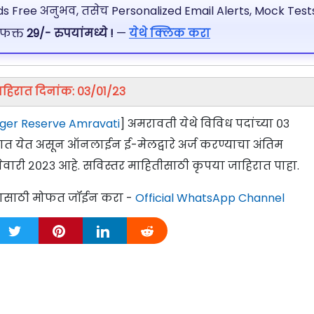
 Free अनुभव, तसेच Personalized Email Alerts, Mock Tests
 फक्त
29/- रुपयांमध्ये !
—
येथे क्लिक करा
ाहिरात दिनांक: ०३/०१/२३
iger Reserve Amravati
] अमरावती येथे विविध पदांच्या ०३
्यात येत असून ऑनलाईन ई-मेलद्वारे अर्ज करण्याचा अंतिम
नेवारी २०२३ आहे. सविस्तर माहितीसाठी कृपया जाहिरात पाहा.
्यासाठी मोफत जॉईन करा -
Official WhatsApp Channel