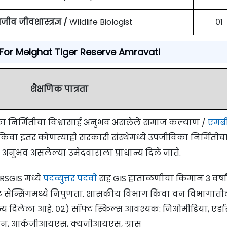
जीव जीवशास्त्रज्ञ /
Wildlife Biologist
०१
ria For Melghat Tiger Reserve Amravati
शैक्षणिक पात्रता
ा निर्मितीचा विश्वासार्ह अनुभव असलेले समाज कल्याण /
एमब
ंवा इतर कोणत्याही सरकारी संस्थेमध्ये उपजीविका निर्मितीच
ा अनुभव असलेल्या उमेदवाराला प्राधान्य दिले जाते.
/RSGIS मध्ये
पदव्युत्तर पदवी
सह GIS हाताळणीचा किमान 3 वर्षा
ेन्सिंगमध्ये निपुणता. शासकीय विभाग किंवा वन विभागाती
धान्य दिलेला आहे. ०२) सॉफ्ट स्किल्स आवश्यक: जिओमीडिया, एर्ड
िन, आर्कजीआयएस, क्यूजीआयएस, ग्रास