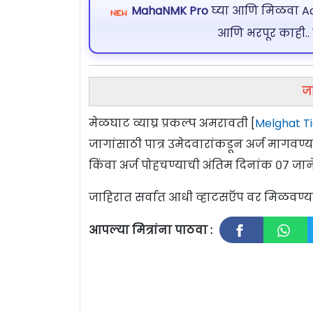
MahaNMK Pro
घ्या आणि मिळवा Ads
आणि भरपूर काही..
ज
मेळघाट व्याघ्र प्रकल्प अमरावती [
Melghat T
जागांसाठी पात्र उमेदवारांकडून अर्ज मागवण
किंवा अर्ज पोहचण्याची अंतिम दिनांक ०७ जा
जाहिरात सर्वात आधी व्हाटसऍप वर मिळवण
आपल्या मित्रांना पाठवा :