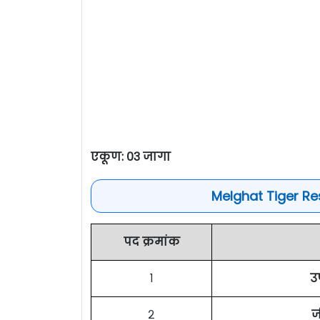
एकूण: ०३ जागा
Melghat Tiger Re
पद क्रमांक
१
उ
२
ज