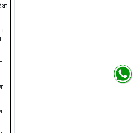
क्षा
ाण
ण
ण
ाण
र
ाण
र