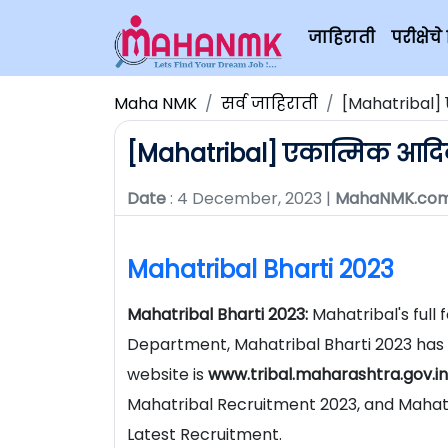
जाहिराती
परीक्षे
Maha NMK
सर्व जाहिराती
[Mahatribal]
[Mahatribal] एकात्मिक आदि
Date
: 4 December, 2023 |
MahaNMK.co
Mahatribal Bharti 2023
Mahatribal Bharti 2023:
Mahatribal's ful
Department, Mahatribal Bharti 2023 has t
website is
www.tribal.maharashtra.gov.in
Mahatribal Recruitment 2023, and Mahatr
Latest Recruitment.