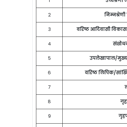
1
उच्चश्रेण
2
निम्नश्रेण
3
वरिष्ठ आदिवासी विकास 
4
संशोध
5
उपलेखापाल/मुख्
6
वरिष्ठ लिपिक/सांख
7
ल
8
गृह
9
गृहप