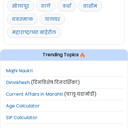
यवतमाळ
येथे क्लिक करा
सोलापूर
ठाणे
वर्धा
वाशीम
यवतमाळ
अमरावती
पालघर
येथे क्लिक करा
महाराष्ट्राच्या बाहेरील
पालघर
येथे क्लिक करा
अमरावती
येथे क्लिक करा
Trending Topics
गोंदिया
येथे क्लिक करा
Majhi Naukri
रायगड
येथे क्लिक करा
Dinvishesh
(दिनविशेष दिनदर्शिका)
रत्नागिरी
येथे क्लिक करा
Current Affairs in Marahti
(चालू घडामोडी)
Age Calculator
जळगाव
येथे क्लिक करा
SIP Calculator
हिंगोली
येथे क्लिक करा