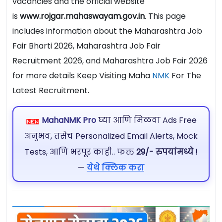
vacancies and the official website
is
www.rojgar.mahaswayam.gov.in
. This page
includes information about the Maharashtra Job
Fair Bharti 2026, Maharashtra Job Fair
Recruitment 2026, and Maharashtra Job Fair 2026
for more details Keep Visiting Maha
NMK
For The
Latest Recruitment.
MahaNMK Pro
घ्या आणि मिळवा Ads Free
अनुभव, तसेच Personalized Email Alerts, Mock
Tests, आणि भरपूर काही.. फक्त
29/- रुपयांमध्ये !
—
येथे क्लिक करा