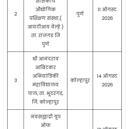
शासकीय
औद्योगिक
11 ऑगस्ट
2
पुणे
प्रशिक्षण संस्था,(
2026
आयटीआय वेल्हे )
ता. राजगङ जि
पुणे
श्री आनंदराव
आबिटकर
अभियांत्रिकी
14 ऑगस्ट
3
कोल्हापूर
महाविद्यालय
2026
पाल, ता. भूदरगड,
जि. कोल्हापूर
नवसह्याद्री ग्रुप
ऑफ