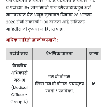
येथे वैद्यकीय अधिकारी गट अ, वैद्यकीय अधिकारी गट
ब पदांच्या १६+ जागांसाठी पात्र उमेदवारांकडून अर्ज
मागवण्यात येत असून मुलाखत दिनांक २८ ऑगस्ट
२०२० रोजी सकाळी ११:०० वाजता आहे. सविस्तर
माहितीसाठी कृपया जाहिरात पाहा.
अधिक माहिती खालीलप्रमाणे :
पदांचे नाव
शैक्षणिक पात्रता
जागा
वैद्यकीय
अधिकारी
एम.बी.बी.एस.
गट-अ
किंवा एम.बी.बी.एस. पदव्यूत्तर
१६
(Medical
पदवी / पदविका.
Officer -
Group A)