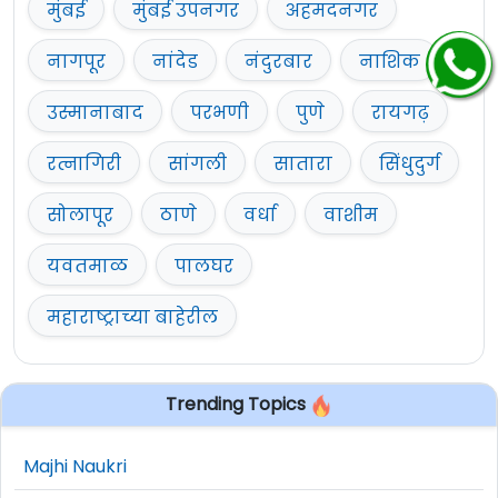
मुंबई
मुंबई उपनगर
अहमदनगर
नागपूर
नांदेड
नंदुरबार
नाशिक
उस्मानाबाद
परभणी
पुणे
रायगढ़
रत्नागिरी
सांगली
सातारा
सिंधुदुर्ग
सोलापूर
ठाणे
वर्धा
वाशीम
यवतमाळ
पालघर
महाराष्ट्राच्या बाहेरील
Trending Topics
Majhi Naukri