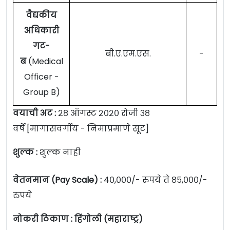
वैद्यकीय
अधिकारी
गट-
बी.ए.एम.एस.
-
ब
(Medical
Officer -
Group B)
वयाची अट :
२८ ऑगस्ट २०२० रोजी ३८
वर्षे [मागासवर्गीय - निमाप्रमाणे सूट]
शुल्क :
शुल्क नाही
वेतनमान (Pay Scale) :
४०,०००/- रुपये ते ८५,०००/-
रुपये
नोकरी ठिकाण : हिंगोली (महाराष्ट्र)