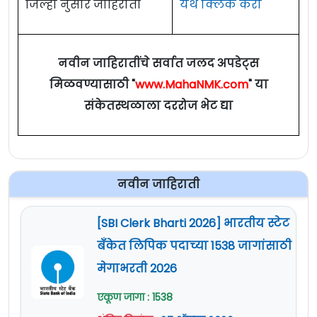
जिल्हा नुसार जाहिराती
येथे क्लिक करा
नवीन जाहिरातींचे सर्वात जलद अपडेट्स
मिळवण्यासाठी "
www.MahaNMK.com
" या
संकेतस्थळाला दररोज भेट द्या
नवीन जाहिराती
[SBI Clerk Bharti 2026] भारतीय स्टेट
बँकेत लिपिक पदाच्या 1538 जागांसाठी
मेगाभरती 2026
एकूण जागा : 1538