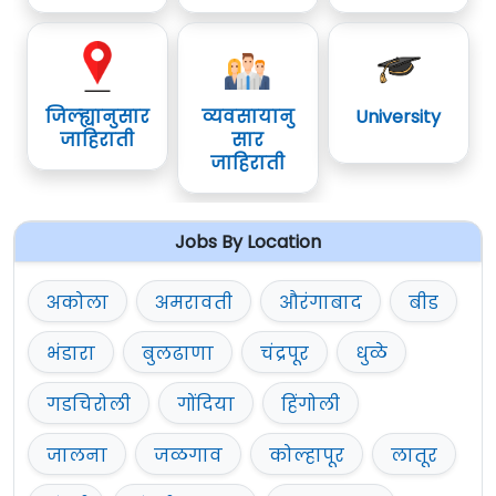
जिल्ह्यानुसार
व्यवसायानु
University
जाहिराती
सार
जाहिराती
Jobs By Location
अकोला
अमरावती
औरंगाबाद
बीड
भंडारा
बुलढाणा
चंद्रपूर
धुळे
गडचिरोली
गोंदिया
हिंगोली
जालना
जळगाव
कोल्हापूर
लातूर