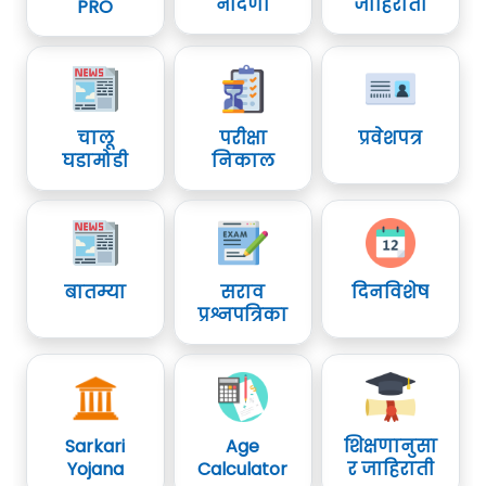
नोंदणी
जाहिराती
PRO
चालू
परीक्षा
प्रवेशपत्र
घडामोडी
निकाल
बातम्या
सराव
दिनविशेष
प्रश्नपत्रिका
Sarkari
Age
शिक्षणानुसा
Yojana
Calculator
र जाहिराती