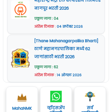
महाराष्ट्र मेट्रो रेल कॉर्पोरेशन लिमिटेड
नागपूर भरती 2026
एकूण जागा : 04
अंतिम दिनांक
:
०४ सप्टेंबर २०२६
[Thane Mahanagarpalika Bharti]
ठाणे महानगरपालिका मध्ये 62
जागांसाठी भरती 2026
एकूण जागा : 62
अंतिम दिनांक
:
१४ ऑगस्ट २०२६
व्हॉट्सॲप
सर्व
MahaNMK