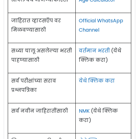
जाहिरात व्हाटसऍप वर
Official WhatsApp
मिळवण्यासाठी
Channel
सध्या चालू असलेल्या भरती
वर्तमान भरती
(येथे
पाहण्यासाठी
क्लिक करा)
सर्व परीक्षांच्या सराव
येथे क्लिक करा
प्रश्नपत्रिका
सर्व नवीन जाहिरातींसाठी
NMK
(येथे क्लिक
करा)