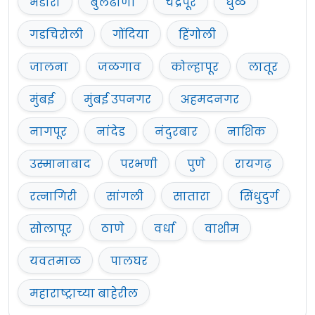
भंडारा
बुलढाणा
चंद्रपूर
धुळे
गडचिरोली
गोंदिया
हिंगोली
जालना
जळगाव
कोल्हापूर
लातूर
मुंबई
मुंबई उपनगर
अहमदनगर
नागपूर
नांदेड
नंदुरबार
नाशिक
उस्मानाबाद
परभणी
पुणे
रायगढ़
रत्नागिरी
सांगली
सातारा
सिंधुदुर्ग
सोलापूर
ठाणे
वर्धा
वाशीम
यवतमाळ
पालघर
महाराष्ट्राच्या बाहेरील