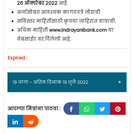
२६ ऑक्टोबर २०२२
आहे.
अर्जासोबत आवश्यक कागदपत्रे जोडावी.
सविस्तर माहितीसाठी कृपया जाहिरात वाचावी.
अधिक माहिती
www.indrayanibank.com
या
वेबसाईट वर दिलेली आहे.
Expired :
१९ जागा - अंतिम दिनांक १९ जुलै २०२२
आपल्या मित्रांना पाठवा :
जाहिरात दिनांक: ०७/०७/२२
इंद्रायणी को-ऑप बँक [Indrayani Co-Op Bank Pune]