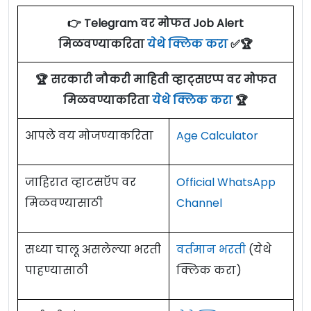
पुणे येथे विविध पदांच्या १९ जागांसाठी पात्र
👉 Telegram वर मोफत Job Alert
उमेदवारांकडून अर्ज मागवण्यात येत असून ऑनलाईन
मिळवण्याकरिता
येथे क्लिक करा
✅🏆
ई-मेलद्वारे अर्ज करण्याचा अंतिम दिनांक १९ जुलै
२०२२ आहे. सविस्तर माहितीसाठी कृपया जाहिरात पाहा.
🏆 सरकारी नौकरी माहिती व्हाट्सएप्प वर मोफत
एकूण: १९ जागा
मिळवण्याकरिता
येथे क्लिक करा
🏆
Indrayani Co-Op Bank Pune Recruitment
आपले वय मोजण्याकरिता
Age Calculator
Details:
जाहिरात व्हाटसऍप वर
Official WhatsApp
मिळवण्यासाठी
Channel
पद
पदांचे नाव
जागा
क्रमांक
सध्या चालू असलेल्या भरती
वर्तमान भरती
(येथे
मुख्य कार्यकारी अधिकारी
पाहण्यासाठी
क्लिक करा)
१
०१
/
Chief Executive Officer