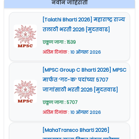
नवीन जाहिराती
लिपिक - शाखा बँकिंग /
Clerk
७
०७
- Branch Banking
[Talathi Bharti 2026] महाराष्ट्र राज्य
तलाठी भरती 2026 [मुदतवाढ]
Eligibility Criteria For Indrayani Co-Op Bank
एकूण जागा : 1539
Pune
अंतिम दिनांक
:
१० ऑगस्ट २०२६
शुल्क :
शुल्क नाही
[MPSC Group C Bharti 2026] MPSC
वेतनमान (Pay Scale) :
नियमानुसार.
मार्फत ‘गट-क’ पदांच्या 5707
नोकरी ठिकाण : पुणे (महाराष्ट्र)
जागांसाठी भरती 2026 [मुदतवाढ]
एकूण जागा : 5707
E-Mail ID
अंतिम दिनांक
:
१० ऑगस्ट २०२६
:
hr@indrayanibank.com
/
agm@indrayanibank.com
जाहिरात (Notification) :
येथे क्लिक करा
[MahaTransco Bharti 2026]