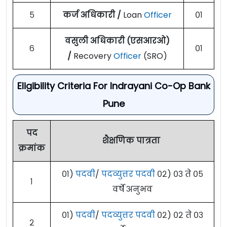
५
कर्ज अधिकारी /
Loan
Officer
०१
वसुली अधिकारी (एसआरओ)
६
०१
/
Recovery
Officer
(SRO)
Eligibility Criteria For Indrayani Co-Op Bank
Pune
पद
शैक्षणिक पात्रता
क्रमांक
०१)
पदवी
/
पदव्युत्तर पदवी
०२) ०३ ते ०५
१
वर्षे अनुभव
०१)
पदवी
/
पदव्युत्तर पदवी
०२) ०२ ते ०३
२