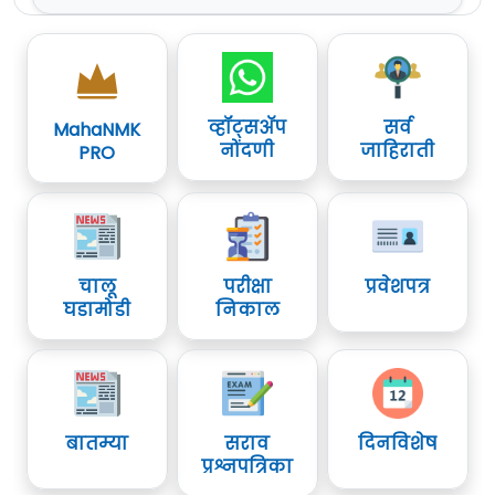
व्हॉट्सॲप
सर्व
MahaNMK
नोंदणी
जाहिराती
PRO
चालू
परीक्षा
प्रवेशपत्र
घडामोडी
निकाल
बातम्या
सराव
दिनविशेष
प्रश्नपत्रिका