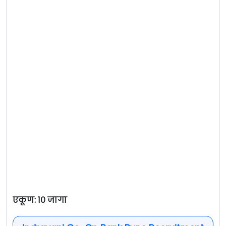
एकूण: १० जागा