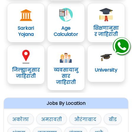
Sarkari
Age
शिक्षणानुसा
Yojana
Calculator
र जाहिराती
जिल्ह्यानुसार
व्यवसायानु
University
जाहिराती
सार
जाहिराती
Jobs By Location
अकोला
अमरावती
औरंगाबाद
बीड