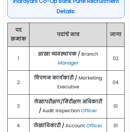
Indrayani Co-Op Bank Pune Recruitment
Details:
पद
पदांचे नाव
जागा
क्रमांक
शाखा व्यवस्थापक /
Branch
१
०२
Manager
विपणन कार्यकारी /
Marketing
२
०४
Executive
लेखापरीक्षण/निरीक्षण अधिकारी
३
०१
/
Audit Inspection
Officer
४
लेखाधिकारी /
Account
Officer
०१