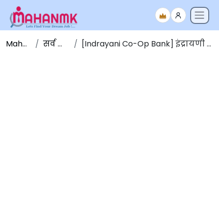
Maha NMK
सर्व जाहिराती
[Indrayani Co-Op Bank] इंद्रायणी को-ऑप बँक भरती २०२२