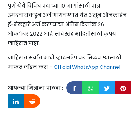
पुणे येथे विविध पदांच्या १० जागांसाठी पात्र
उमेदवारांकडून अर्ज मागवण्यात येत असून ऑनलाईन
ई-मेलद्वारे अर्ज करण्याचा अंतिम दिनांक २६
ऑक्टोबर २०२२ आहे. सविस्तर माहितीसाठी कृपया
जाहिरात पाहा.
जाहिरात सर्वात आधी व्हाटसऍप वर मिळवण्यासाठी
मोफत जॉईन करा -
Official WhatsApp Channel
आपल्या मित्रांना पाठवा :