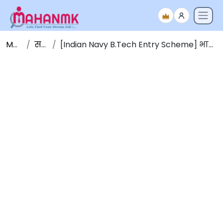
Maha NMK
सर्व जाहिराती
[Indian Navy B.Tech Entry Scheme] भारतीय नौदल 10+2 (B.Tech) कॅडेट एंट्री स्कीम (जानेवारी 2027) [मुदतवाढ]