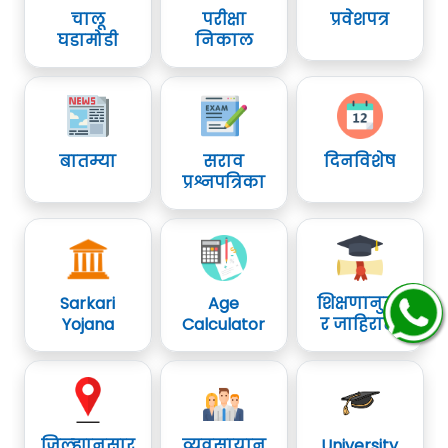
चालू
परीक्षा
प्रवेशपत्र
घडामोडी
निकाल
बातम्या
सराव
दिनविशेष
प्रश्नपत्रिका
Sarkari
Age
शिक्षणानुसा
Yojana
Calculator
र जाहिराती
जिल्ह्यानुसार
व्यवसायानु
University