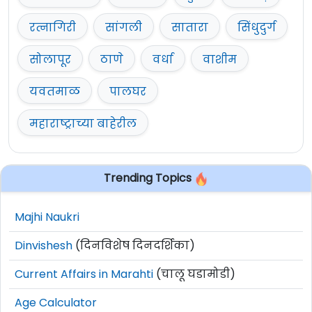
रत्नागिरी
सांगली
सातारा
सिंधुदुर्ग
सोलापूर
ठाणे
वर्धा
वाशीम
यवतमाळ
पालघर
महाराष्ट्राच्या बाहेरील
Trending Topics
Majhi Naukri
Dinvishesh
(दिनविशेष दिनदर्शिका)
Current Affairs in Marahti
(चालू घडामोडी)
Age Calculator