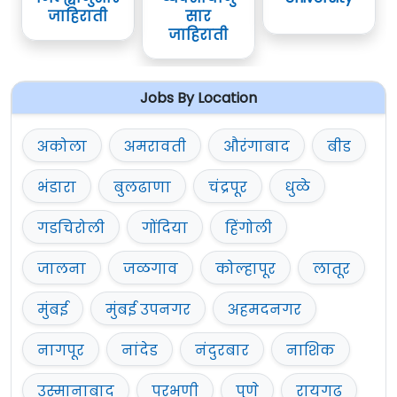
जाहिराती
सार
जाहिराती
Jobs By Location
अकोला
अमरावती
औरंगाबाद
बीड
भंडारा
बुलढाणा
चंद्रपूर
धुळे
गडचिरोली
गोंदिया
हिंगोली
जालना
जळगाव
कोल्हापूर
लातूर
मुंबई
मुंबई उपनगर
अहमदनगर
नागपूर
नांदेड
नंदुरबार
नाशिक
उस्मानाबाद
परभणी
पुणे
रायगढ़