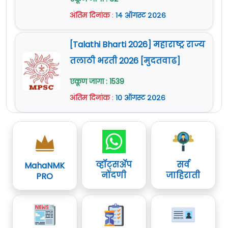
जाहिरात काळजीपूर्वक वाचावी.
अंतिम दिनांक
:
१४ ऑगस्ट २०२६
अधिक माहिती
www.indiannavy.nic.in
या
वेबसाईट वर दिलेली आहे.
[Talathi Bharti 2026] महाराष्ट्र राज्य
तलाठी भरती 2026 [मुदतवाढ]
एकूण जागा : 1539
अंतिम दिनांक
:
१० ऑगस्ट २०२६
व्हॉट्सॲप
सर्व
MahaNMK
नोंदणी
जाहिराती
PRO