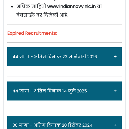
अधिक माहिती
www.indiannavy.nic.in
या
वेबसाईट वर दिलेली आहे.
Expired Recruitments:
44 जागा - अंतिम दिनांक 23 जानेवारी 2026
जाहिरात दिनांक: 03/01/26
44 जागा - अंतिम दिनांक 14 जुलै 2025
भारतीय नौदल [
Indian Navy B.Tech Entry Scheme
2024
] मध्ये
10+2 (B.Tech) कॅडेट एंट्री स्कीम
(जुलै
2026)
पदांच्या 44 जागांसाठी पात्र उमेदवारांकडून अर्ज
जाहिरात दिनांक: 20/06/25
36 जागा - अंतिम दिनांक 20 डिसेंबर 2024