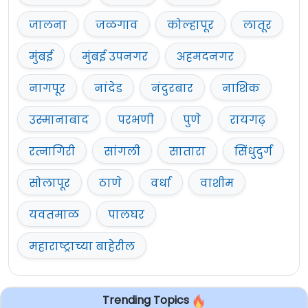
जालना
जळगाव
कोल्हापूर
लातूर
मुंबई
मुंबई उपनगर
अहमदनगर
नागपूर
नांदेड
नंदुरबार
नाशिक
उस्मानाबाद
परभणी
पुणे
रायगढ़
रत्नागिरी
सांगली
सातारा
सिंधुदुर्ग
सोलापूर
ठाणे
वर्धा
वाशीम
यवतमाळ
पालघर
महाराष्ट्राच्या बाहेरील
Trending Topics