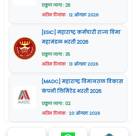
2024
आहे.
एकूण जागा : 26
सविस्तर माहितीसाठी कृपया जाहिरात वाचावी.
अंतिम दिनांक
:
१२ ऑगस्ट २०२६
अधिक माहिती
www.joinindianarmy.nic.in.
या
वेबसाईट वर दिलेली आहे.
[ESIC] महाराष्ट्र कर्मचारी राज्य विमा
महामंडळ भरती 2026
एकूण जागा : 35
अंतिम दिनांक
:
१३ ऑगस्ट २०२६
[MADC] महाराष्ट्र विमानतळ विकास
कंपनी लिमिटेड भरती 2026
एकूण जागा : 02
अंतिम दिनांक
:
२० ऑगस्ट २०२६