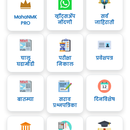
व्हॉट्सॲप
सर्व
MahaNMK
नोंदणी
जाहिराती
PRO
चालू
परीक्षा
प्रवेशपत्र
घडामोडी
निकाल
बातम्या
सराव
दिनविशेष
प्रश्नपत्रिका