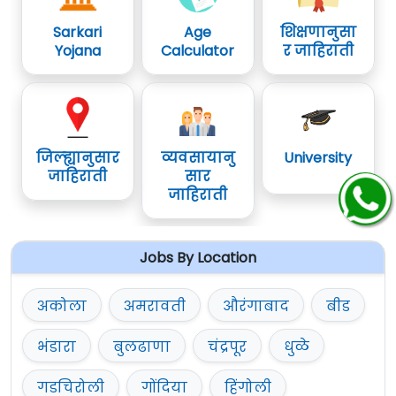
Sarkari
Age
शिक्षणानुसा
Yojana
Calculator
र जाहिराती
जिल्ह्यानुसार
व्यवसायानु
University
जाहिराती
सार
जाहिराती
Jobs By Location
अकोला
अमरावती
औरंगाबाद
बीड
भंडारा
बुलढाणा
चंद्रपूर
धुळे
गडचिरोली
गोंदिया
हिंगोली