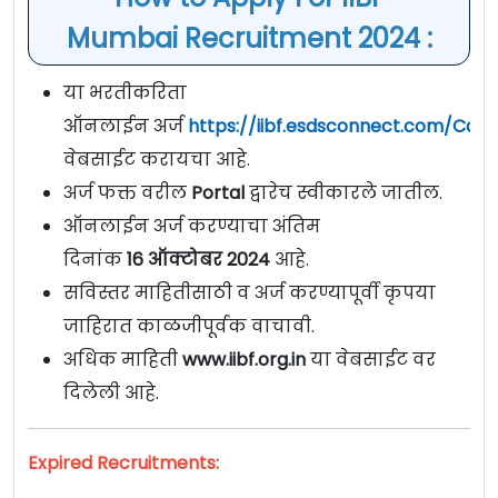
Mumbai Recruitment 2024 :
या भरतीकरिता
ऑनलाईन अर्ज
https://iibf.esdsconnect.com/Care
वेबसाईट करायचा आहे.
अर्ज फक्त वरील
Portal
द्वारेच स्वीकारले जातील.
ऑनलाईन अर्ज करण्याचा अंतिम
दिनांक
16
ऑक्टोबर
2024
आहे.
सविस्तर माहितीसाठी व अर्ज करण्यापूर्वी कृपया
जाहिरात काळजीपूर्वक वाचावी.
अधिक माहिती
www.iibf.org.in
या वेबसाईट वर
दिलेली आहे.
Expired Recruitments: