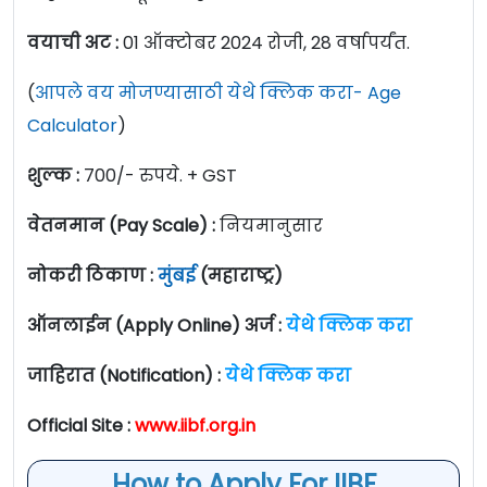
वयाची अट :
01 ऑक्टोबर 2024 रोजी, 28 वर्षापर्यंत.
(
आपले वय मोजण्यासाठी येथे क्लिक करा- Age
Calculator
)
शुल्क :
700/- रुपये. + GST
वेतनमान (Pay Scale) :
नियमानुसार
नोकरी ठिकाण :
मुंबई
(महाराष्ट्र)
ऑनलाईन (Apply Online) अर्ज :
येथे क्लिक करा
जाहिरात (Notification) :
येथे क्लिक करा
Official Site :
www.iibf.org.in
How to Apply For IIBF