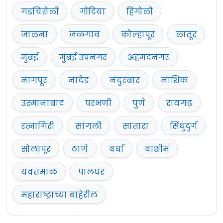
गडचिरोली
गोंदिया
हिंगोली
जालना
जळगाव
कोल्हापूर
लातूर
मुंबई
मुंबई उपनगर
अहमदनगर
नागपूर
नांदेड
नंदुरबार
नाशिक
उस्मानाबाद
परभणी
पुणे
रायगढ़
रत्नागिरी
सांगली
सातारा
सिंधुदुर्ग
सोलापूर
ठाणे
वर्धा
वाशीम
यवतमाळ
पालघर
महाराष्ट्राच्या बाहेरील