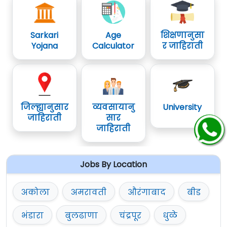
Sarkari
Age
शिक्षणानुसा
Yojana
Calculator
र जाहिराती
जिल्ह्यानुसार
व्यवसायानु
University
जाहिराती
सार
जाहिराती
Jobs By Location
अकोला
अमरावती
औरंगाबाद
बीड
भंडारा
बुलढाणा
चंद्रपूर
धुळे