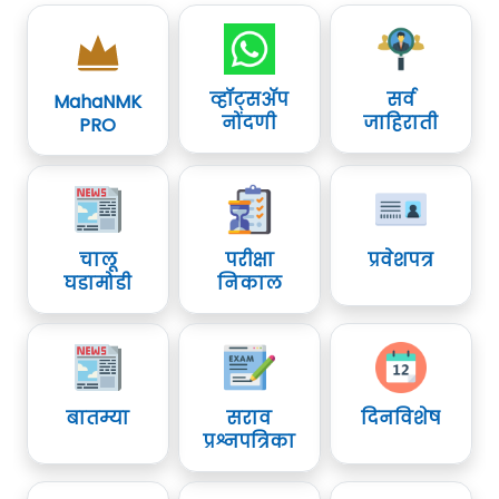
व्हॉट्सॲप
सर्व
MahaNMK
नोंदणी
जाहिराती
PRO
चालू
परीक्षा
प्रवेशपत्र
घडामोडी
निकाल
बातम्या
सराव
दिनविशेष
प्रश्नपत्रिका