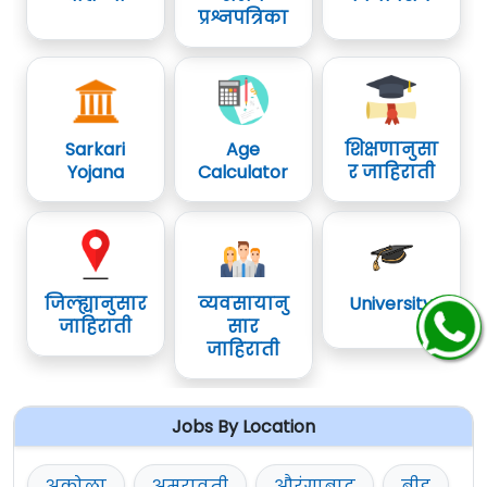
प्रश्नपत्रिका
वेबसाईट वर दिलेली आहे.
Sarkari
Age
शिक्षणानुसा
Yojana
Calculator
र जाहिराती
जिल्ह्यानुसार
व्यवसायानु
University
जाहिराती
सार
जाहिराती
Jobs By Location
अकोला
अमरावती
औरंगाबाद
बीड