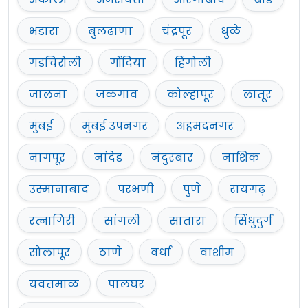
भंडारा
बुलढाणा
चंद्रपूर
धुळे
गडचिरोली
गोंदिया
हिंगोली
जालना
जळगाव
कोल्हापूर
लातूर
मुंबई
मुंबई उपनगर
अहमदनगर
नागपूर
नांदेड
नंदुरबार
नाशिक
उस्मानाबाद
परभणी
पुणे
रायगढ़
रत्नागिरी
सांगली
सातारा
सिंधुदुर्ग
सोलापूर
ठाणे
वर्धा
वाशीम
यवतमाळ
पालघर