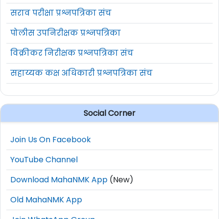
(Electronics,
सराव परीक्षा प्रश्नपत्रिका संच
Mathematics) किंवा M.E /
पोलीस उपनिरीक्षक प्रश्नपत्रिका
M Tech
46
5
(Microelectronics/VLSI,
वर्षांपर्यंत
विक्रीकर निरीक्षक प्रश्नपत्रिका संच
Electronic System Design,
सहाय्यक कक्ष अधिकारी प्रश्नपत्रिका संच
Applied
Mathematics) किंवा Ph.D
(Microelectronics / VLSI)
Social Corner
+ 13 ते 18 वर्षे अनुभव
Join Us On Facebook
60% गुणांसह B.E./B.Tech
YouTube Channel
(Electronics) किंवा PG
Download MahaNMK App
(New)
डिप्लोमा (VLSI) किंवा M.Sc
(Electronics,
Old MahaNMK App
Mathematics) किंवा M.E /