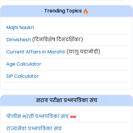
(Electronics) किंवा PG
Trending Topics
डिप्लोमा (VLSI) किंवा M.Sc
(Electronics,
Majhi Naukri
Mathematics) किंवा M.E /
Dinvishesh
(दिनविशेष दिनदर्शिका)
M Tech
41
4
Current Affairs in Marahti
(चालू घडामोडी)
(Microelectronics/VLSI,
वर्षांपर्यंत
Electronic System Design,
Age Calculator
Applied
SIP Calculator
Mathematics) किंवा Ph.D
(Microelectronics / VLSI)
+ 09 ते 13 वर्षे अनुभव
सराव परीक्षा प्रश्नपत्रिका संच
60% गुणांसह B.E./B.Tech
पोलीस भरती प्रश्नपत्रिका संच
(Electronics) किंवा PG
राज्यसेवा प्रश्नपत्रिका संच
डिप्लोमा (VLSI) किंवा M.Sc