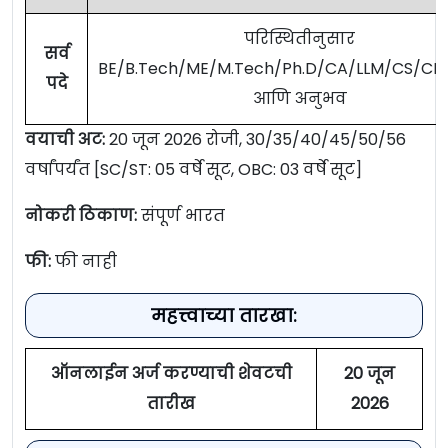
परिस्थितीनुसार
सर्व
BE/B.Tech/ME/M.Tech/Ph.D/CA/LLM/CS/C
पदे
आणि अनुभव
वयाची अट:
20 जून 2026 रोजी, 30/35/40/45/50/56
वर्षांपर्यंत [SC/ST: 05 वर्षे सूट, OBC: 03 वर्षे सूट]
नोकरी ठिकाण:
संपूर्ण भारत
फी:
फी नाही
महत्त्वाच्या तारखा:
ऑनलाईन अर्ज करण्याची शेवटची
20 जून
तारीख
2026