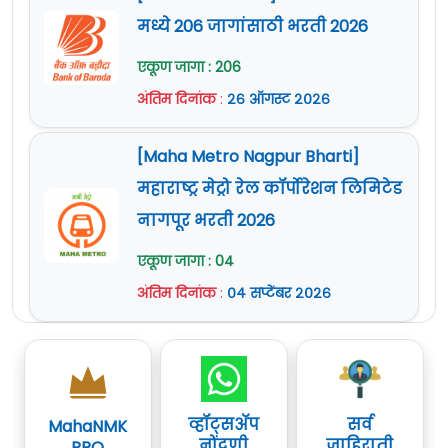
मध्ये 206 जागांसाठी भरती 2026
एकूण जागा : 206
अंतिम दिनांक
:
२६ ऑगस्ट २०२६
[Maha Metro Nagpur Bharti]
महाराष्ट्र मेट्रो रेल कॉर्पोरेशन लिमिटेड
नागपूर भरती 2026
एकूण जागा : 04
अंतिम दिनांक
:
०४ सप्टेंबर २०२६
व्हॉट्सॲप
सर्व
MahaNMK
नोंदणी
जाहिराती
PRO