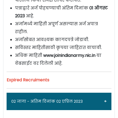
पोस्टाने किंवा समक्ष सादर करावेत.
पत्राद्वारे अर्ज पोहचण्याची अंतिम दिनांक
01 ऑगस्ट
2023
आहे.
अर्जामध्ये माहिती अपूर्ण असल्यास अर्ज अपात्र
राहील.
अर्जासोबत आवश्यक कागदपत्रे जोडावी.
सविस्तर माहितीसाठी कृपया जाहिरात वाचावी.
अधिक माहिती
www.joinindianarmy.nic.in
या
वेबसाईट वर दिलेली आहे.
Expired Recruiments
02 जागा - अंतिम दिनांक 02 एप्रिल 2023