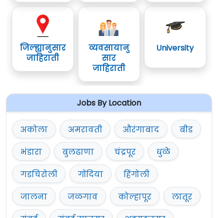
जिल्ह्यानुसार
व्यवसायानु
University
जाहिराती
सार
जाहिराती
Jobs By Location
अकोला
अमरावती
औरंगाबाद
बीड
भंडारा
बुलढाणा
चंद्रपूर
धुळे
गडचिरोली
गोंदिया
हिंगोली
जालना
जळगाव
कोल्हापूर
लातूर