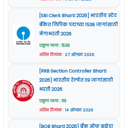
जिल्हा- नागपूर, एमआर - ४४१००१.
अर्ज पाठविण्याचा पत्ता :
Commandant, Brigade of
[SBI Clerk Bharti 2026] भारतीय स्टेट
the Guards Regimental Centre Kamptee - 441001.
जाहिरात (Notification) :
येथे क्लिक करा
बँकेत लिपिक पदाच्या 1538 जागांसाठी
जाहिरात (Notification) :
येथे क्लिक करा
Official Site :
www.joinindianarmy.nic.in
मेगाभरती 2026
Official Site :
www.joinindianarmy.nic.in
एकूण जागा : 1538
अंतिम दिनांक
:
२७ ऑगस्ट २०२६
[RRB Section Controller Bharti
2026] भारतीय रेल्वेत 119 जागांसाठी
भरती 2026
एकूण जागा : 119
अंतिम दिनांक
:
१४ ऑगस्ट २०२६
[BOB Bharti 2026] बँक ऑफ बडोदा