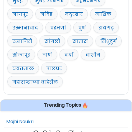
मुंबई
मुंबई उपनगर
अहमदनगर
नागपूर
नांदेड
नंदुरबार
नाशिक
उस्मानाबाद
परभणी
पुणे
रायगढ़
रत्नागिरी
सांगली
सातारा
सिंधुदुर्ग
सोलापूर
ठाणे
वर्धा
वाशीम
यवतमाळ
पालघर
महाराष्ट्राच्या बाहेरील
Trending Topics
Majhi Naukri