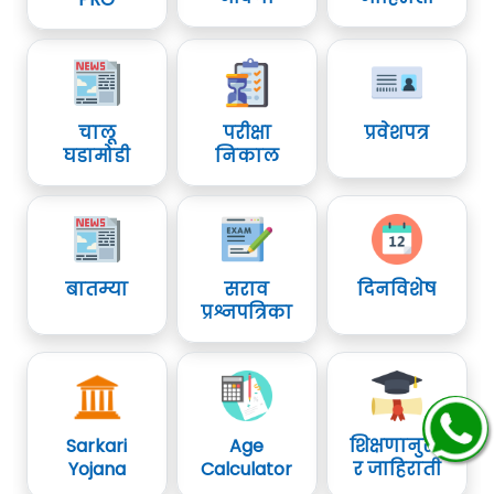
चालू
परीक्षा
प्रवेशपत्र
घडामोडी
निकाल
बातम्या
सराव
दिनविशेष
प्रश्नपत्रिका
Sarkari
Age
शिक्षणानुसा
Yojana
Calculator
र जाहिराती