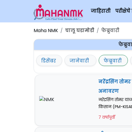
जाहिराती
परीक्षे
Maha NMK
चालू घडामोडी
फेब्रुवारी
फेब्रु
डिसेंबर
जानेवारी
फेब्रुवारी
नरेंद्रसिंग तो
अनावरण
नरेंद्रसिंग तोमर 
किसान (PM-KISAN)'
7 वर्षापूर्वी