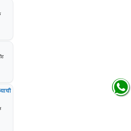
ल
ीर
्याची
ल