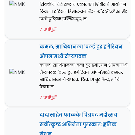
सिक्कीम येथे राष्ट्रीय एकात्मता शिबीराचे आयोजन
ठिकाण इंडियन हिमालयन सेंटर फॉर अ‍ॅडव्हेंचर अँड
इको टूरिझम इन्स्टिट्यूट, स
7 वर्षापूर्वी
कमल, साथियानला 'वर्ल्ड टूर हंगेरियन
ओपन'मध्ये रौप्यपदक
कमल, साथियानला 'वर्ल्ड टूर हंगेरियन ओपन'मध्ये
रौप्यपदक 'वर्ल्ड टूर हंगेरियन ओपन'मध्ये कमल,
साथियानला रौप्यपदक ठिकाण बुडापेस्ट, हंगेरी
वेचक म
7 वर्षापूर्वी
दादासाहेब फाळके चित्रपट महोत्सव
सर्वोत्कृष्ट अभिनेता पुरस्कार: हृतिक
रोशन