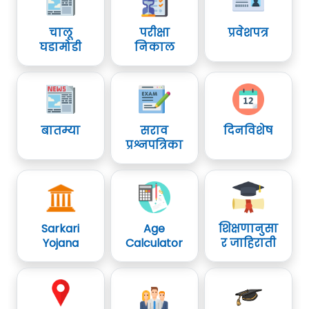
चालू
परीक्षा
प्रवेशपत्र
घडामोडी
निकाल
बातम्या
सराव
दिनविशेष
प्रश्नपत्रिका
Sarkari
Age
शिक्षणानुसा
Yojana
Calculator
र जाहिराती