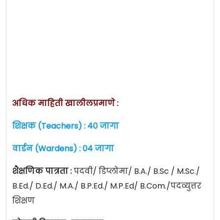
अधिक माहिती खालीलप्रमाणे :
शिक्षक (Teachers) : ४० जागा
वार्डन (Wardens) : ०४ जागा
शैक्षणिक पात्रता :
पदवी/ डिप्लोमा/ B.A./ B.Sc / M.Sc./
B.Ed./ D.Ed./ M.A./ B.P.Ed./ M.P.Ed/ B.Com./पदव्युत्तर
शिक्षण