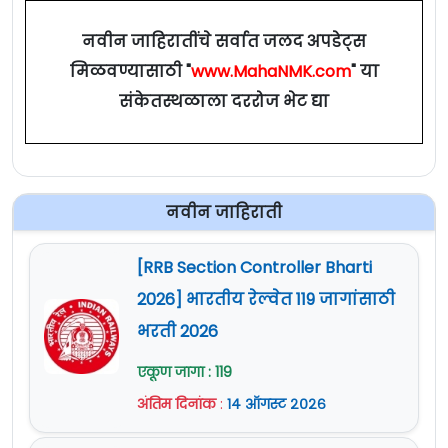
नवीन जाहिरातींचे सर्वात जलद अपडेट्स
मिळवण्यासाठी "
www.MahaNMK.com
" या
संकेतस्थळाला दररोज भेट द्या
नवीन जाहिराती
[RRB Section Controller Bharti
2026] भारतीय रेल्वेत 119 जागांसाठी
भरती 2026
एकूण जागा : 119
अंतिम दिनांक
:
१४ ऑगस्ट २०२६