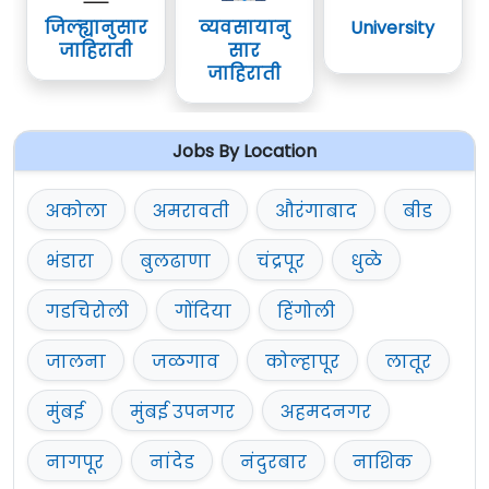
जिल्ह्यानुसार
व्यवसायानु
University
जाहिराती
सार
जाहिराती
Jobs By Location
अकोला
अमरावती
औरंगाबाद
बीड
भंडारा
बुलढाणा
चंद्रपूर
धुळे
गडचिरोली
गोंदिया
हिंगोली
जालना
जळगाव
कोल्हापूर
लातूर
मुंबई
मुंबई उपनगर
अहमदनगर
नागपूर
नांदेड
नंदुरबार
नाशिक