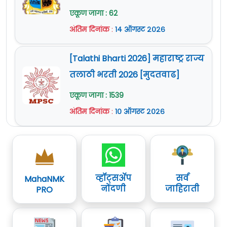
एकूण जागा : 62
अंतिम दिनांक
:
१४ ऑगस्ट २०२६
[Talathi Bharti 2026] महाराष्ट्र राज्य
तलाठी भरती 2026 [मुदतवाढ]
एकूण जागा : 1539
अंतिम दिनांक
:
१० ऑगस्ट २०२६
व्हॉट्सॲप
सर्व
MahaNMK
नोंदणी
जाहिराती
PRO