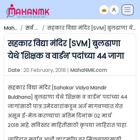
Maha NMK
सर्व जाहिराती
सहकार विद्या मंदिर [SVM] बुलढाणा येथे 'शिक्षक व वार्डन' पदांच्या ४४ जागा
सहकार विद्या मंदिर [SVM] बुलढाणा
येथे 'शिक्षक व वार्डन' पदांच्या ४४ जागा
Date
: 20 February, 2018 |
MahaNMK.com
सहकार विद्या मंदिर [Sahakar Vidya Mandir
Buldhana] बुलढाणा येथे 'शिक्षक व वार्डन' पदांच्या ४४
जागांसाठी पात्र उमेदवारांकडून अर्ज मागवण्यात येत
असून ई-मेल करण्याचा अंतिम दिनांक ०२ मार्च
२०१८ आहे. सविस्तर माहितीसाठी कृपया जाहिरात पाहा.
जाहिरात सर्वात आधी व्हाटसऍप वर मिळवण्यासाठी