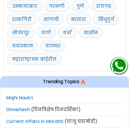
उस्मानाबाद
परभणी
पुणे
रायगढ़
रत्नागिरी
सांगली
सातारा
सिंधुदुर्ग
सोलापूर
ठाणे
वर्धा
वाशीम
यवतमाळ
पालघर
महाराष्ट्राच्या बाहेरील
Trending Topics
Majhi Naukri
Dinvishesh
(दिनविशेष दिनदर्शिका)
Current Affairs in Marahti
(चालू घडामोडी)