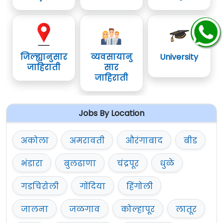
जिल्ह्यानुसार
व्यवसायानु
University
जाहिराती
सार
जाहिराती
Jobs By Location
अकोला
अमरावती
औरंगाबाद
बीड
भंडारा
बुलढाणा
चंद्रपूर
धुळे
गडचिरोली
गोंदिया
हिंगोली
जालना
जळगाव
कोल्हापूर
लातूर