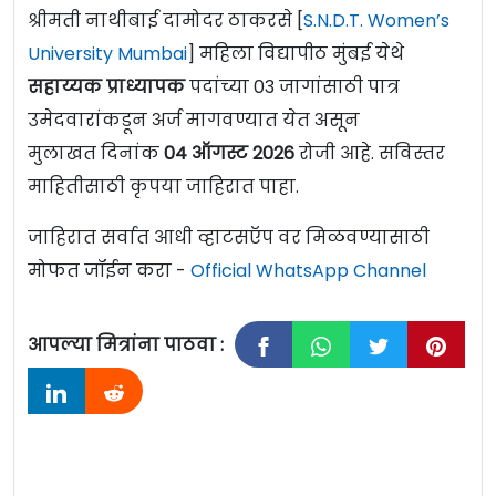
श्रीमती नाथीबाई दामोदर ठाकरसे [
S.N.D.T. Women’s
University Mumbai
] महिला विद्यापीठ मुंबई येथे
सहाय्यक प्राध्यापक
पदांच्या 03 जागांसाठी पात्र
उमेदवारांकडून अर्ज मागवण्यात येत असून
मुलाखत दिनांक
04 ऑगस्ट 2026
रोजी आहे. सविस्तर
माहितीसाठी कृपया जाहिरात पाहा.
जाहिरात सर्वात आधी व्हाटसऍप वर मिळवण्यासाठी
मोफत जॉईन करा -
Official WhatsApp Channel
आपल्या मित्रांना पाठवा :