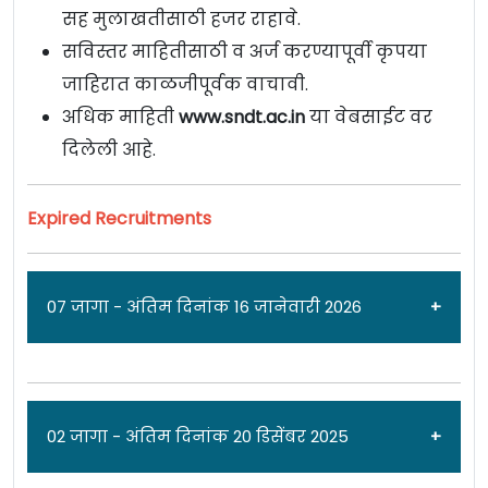
सह मुलाखतीसाठी हजर राहावे.
सविस्तर माहितीसाठी व अर्ज करण्यापूर्वी कृपया
जाहिरात काळजीपूर्वक वाचावी.
अधिक माहिती
www.sndt.ac.in
या वेबसाईट वर
दिलेली आहे.
Expired Recruitments
07 जागा - अंतिम दिनांक 16 जानेवारी 2026
जाहिरात दिनांक: 12/01/26
02 जागा - अंतिम दिनांक 20 डिसेंबर 2025
श्रीमती नाथीबाई दामोदर ठाकरसे [
S.N.D.T. Women’s