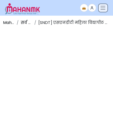
Maha NMK
सर्व जाहिराती
[SNDT] एसएनडीटी महिला विद्यापीठ अंतर्गत नवीन जागांसाठी भरती 2026