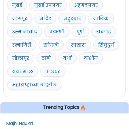
मुंबई
मुंबई उपनगर
अहमदनगर
नागपूर
नांदेड
नंदुरबार
नाशिक
उस्मानाबाद
परभणी
पुणे
रायगढ़
रत्नागिरी
सांगली
सातारा
सिंधुदुर्ग
सोलापूर
ठाणे
वर्धा
वाशीम
यवतमाळ
पालघर
महाराष्ट्राच्या बाहेरील
Trending Topics
Majhi Naukri