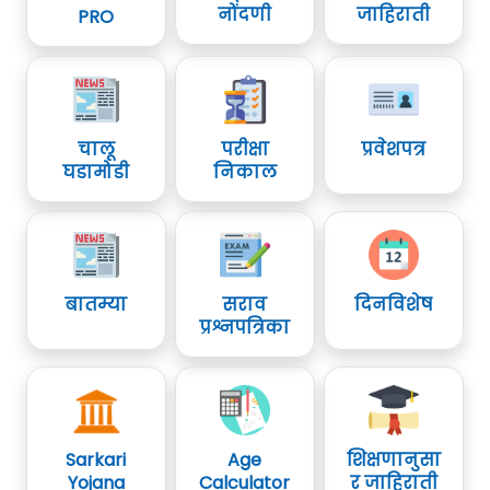
नोंदणी
जाहिराती
PRO
चालू
परीक्षा
प्रवेशपत्र
घडामोडी
निकाल
बातम्या
सराव
दिनविशेष
प्रश्नपत्रिका
Sarkari
Age
शिक्षणानुसा
Yojana
Calculator
र जाहिराती