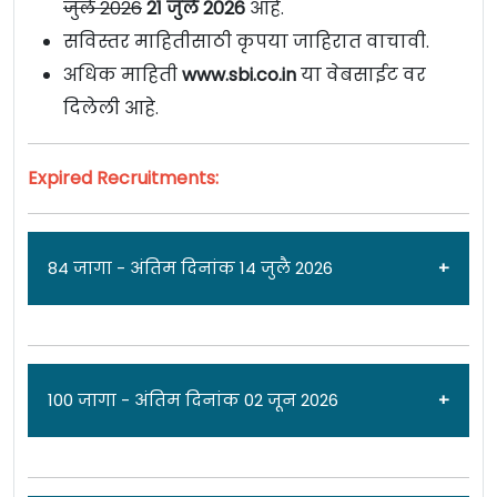
जुलै 2026
21 जुलै
2026
आहे.
सविस्तर माहितीसाठी कृपया जाहिरात वाचावी.
अधिक माहिती
www.sbi.co.in
या वेबसाईट वर
दिलेली आहे.
Expired Recruitments:
84 जागा - अंतिम दिनांक 14 जुलै 2026
जाहिरात दिनांक: 26/06/26
100 जागा - अंतिम दिनांक 02 जून 2026
स्टेट बँक ऑफ इंडिया [
State Bank of India
] मध्ये
विविध
पदांच्या 84 जागांसाठी पात्र उमेदवारांकडून अर्ज