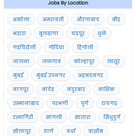
Jobs By Location
अकोला
अमरावती
औरंगाबाद
बीड
भंडारा
बुलढाणा
चंद्रपूर
धुळे
गडचिरोली
गोंदिया
हिंगोली
जालना
जळगाव
कोल्हापूर
लातूर
मुंबई
मुंबई उपनगर
अहमदनगर
नागपूर
नांदेड
नंदुरबार
नाशिक
उस्मानाबाद
परभणी
पुणे
रायगढ़
रत्नागिरी
सांगली
सातारा
सिंधुदुर्ग
सोलापूर
ठाणे
वर्धा
वाशीम