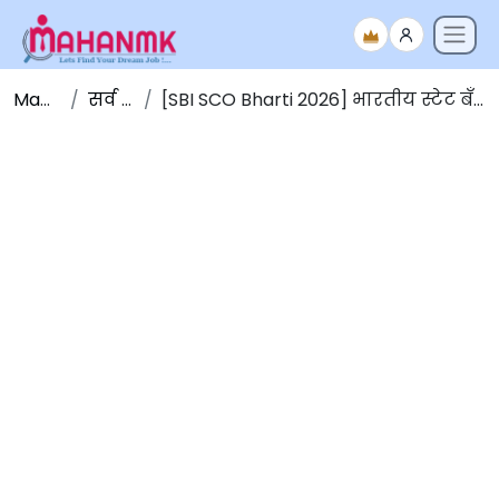
Maha NMK
सर्व जाहिराती
[SBI SCO Bharti 2026] भारतीय स्टेट बँकेत 35 जागांसाठी भरती 2026 [मुदतवाढ]