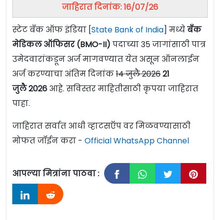
जाहिरात दिनांक: 16/07/26
स्टेट बँक ऑफ इंडिया [
State Bank of India
] मध्ये
बँक
मेडिकल ऑफिसर (BMO-II)
पदाच्या 35 जागांसाठी पात्र
उमेदवारांकडून अर्ज मागवण्यात येत असून ऑनलाईन
अर्ज करण्याचा अंतिम दिनांक
14 जुलै 2026
21
जुलै
2026
आहे. सविस्तर माहितीसाठी कृपया जाहिरात
पाहा.
जाहिरात सर्वात आधी व्हाटसऍप वर मिळवण्यासाठी
मोफत जॉईन करा -
Official WhatsApp Channel
आपल्या मित्रांना पाठवा :