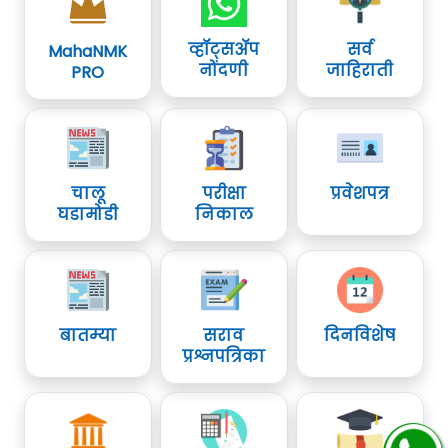
व्हॉट्सॲप
सर्व
MahaNMK
नोंदणी
जाहिराती
PRO
चालू
परीक्षा
प्रवेशपत्र
घडामोडी
निकाल
बातम्या
सराव
दिनविशेष
प्रश्नपत्रिका