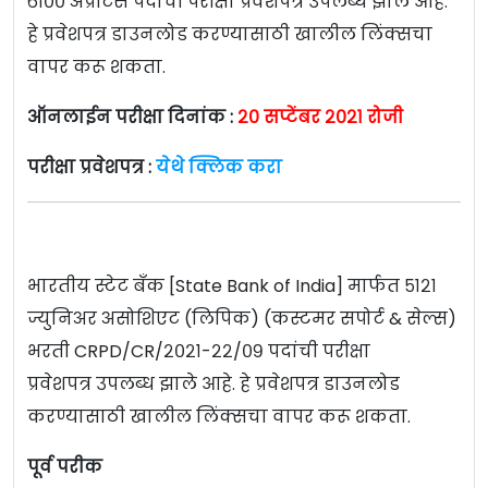
६१०० अप्रेंटिस पदांची परीक्षा प्रवेशपत्र उपलब्ध झाले आहे.
हे प्रवेशपत्र डाउनलोड करण्यासाठी खालील लिंक्सचा
वापर करू शकता.
ऑनलाईन परीक्षा दिनांक :
२० सप्टेंबर २०२१ रोजी
परीक्षा प्रवेशपत्र :
येथे क्लिक करा
भारतीय स्टेट बँक [State Bank of India] मार्फत ५१२१
ज्युनिअर असोशिएट (लिपिक) (कस्टमर सपोर्ट & सेल्स)
भरती CRPD/CR/२०२१-२२/०९ पदांची परीक्षा
प्रवेशपत्र उपलब्ध झाले आहे. हे प्रवेशपत्र डाउनलोड
करण्यासाठी खालील लिंक्सचा वापर करू शकता.
पूर्व परीक